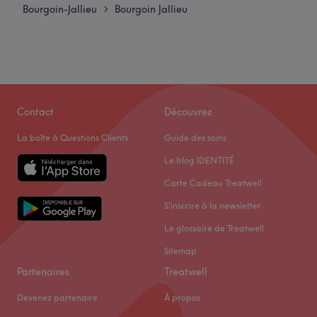
Bourgoin-Jallieu
Bourgoin Jallieu
>
Contact
Découvrez
La boîte à Questions Clients
Guide des soins
Le blog IDENTITÉ
Carte Cadeau Treatwell
S'inscrire à la newsletter
Le glossaire de Treatwell
Sitemap
Partenaires
Treatwell
Devenez partenaire
À propos