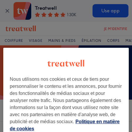
Treatwell
Use app
130K
JE M'IDENTIFIE
COIFFURE
VISAGE
MAINS & PIEDS
ÉPILATION
CORPS
MA
Nous utilisons nos cookies et ceux de tiers pour
personnaliser le contenu et les annonces, pour fournir
des fonctionnalités de médias sociaux et pour
analyser notre trafic. Nous partageons également des
informations sur la façon dont vous utilisez notre site
Trier par
Salons
Offres Express
Note
avec nos partenaires en matière d'analyse web, de
publicité et de médias sociaux.
Politique en matière
de cookies