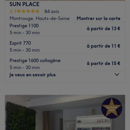
et profiter de moment bien-être.Avec des équipements
SUN PLACE
modernes et des services professionnels, cet
4,9
84 avis
établissement est dédié à votre bien-être
Montrouge, Hauts-de-Seine
Montrer sur la carte
Transport public le plus proche :
Prestige 1100
à partir de
13 €
5 min - 30 min
Les transport public les plus proche sont Place d'Italie et
la station Campo-Formio qui se trouve à seulement cinq
Esprit 770
à partir de
11 €
minutes à pied du centre.
5 min - 30 min
L'équipe :
Prestige 1600 collagène
à partir de
15 €
Le centre dispose d'une petite équipe de professionnels
5 min - 30 min
dévoués qui prennent soin des clients et s'assurent que
Je veux en savoir plus
leur expérience est la meilleure possible. Ils sont
passionnés par ce qu'ils font et s'engagent à offrir des
Lundi
10:15
–
21:45
services de qualité à tous ceux qui franchissent leurs
Mardi
10:15
–
21:45
portes.
Mercredi
10:15
–
21:45
Nos coups de cœur
Jeudi
10:15
–
21:45
Des cabines privées individuelles
Vendredi
10:15
–
23:45
L'atmosphère : un espace hautement équipé.
Samedi
10:15
–
23:45