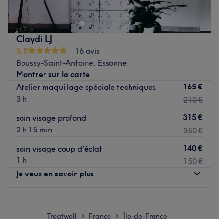
le quartier de Jules Joffrin, à proximité de la station de
métro éponyme et Marcadet-Poissonniers.
Claydi LJ
Dans un décor asiatique authentique, le Tibet Royal Spa
5,0
16 avis
vous invite à découvrir des massages traditionnels,
Boussy-Saint-Antoine, Essonne
inspirés des cultures Tibétaines ou Indiennes. Cet institut
Montrer sur la carte
de massage est une véritable invitation au voyage, à
165 €
Atelier maquillage spéciale techniques
l'évasion et à la relaxation. Vous y êtes accueilli par une
3 h
210 €
équipe chaleureuse et attentive à vos besoins et à vos
envies.
315 €
soin visage profond
2 h 15 min
350 €
Le Tibet Royal Spa offre une gamme de massages aux
huiles chaudes dont vous pouvez profiter seul ou à deux
140 €
soin visage coup d'éclat
tel un massage royal tibétain ou Ayurvédique, un
1 h
150 €
massage au chocolat, un massage pré-natal ou encore
Je veux en savoir plus
un soin complet comprenant un gommage, un soin du
visage, de la réflexologie mais aussi un massage de
Lundi
10:00
–
16:00
l'Himalaya.
Mardi
10:00
–
16:00
Treatwell
France
Île-de-France
>
>