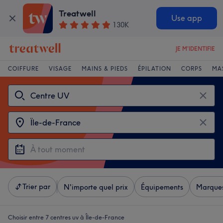
Treatwell
Use app
130K
JE M'IDENTIFIE
COIFFURE
VISAGE
MAINS & PIEDS
ÉPILATION
CORPS
MA
Trier par
N'importe quel prix
Équipements
Marque
Choisir entre 7
centres uv à Île-de-France