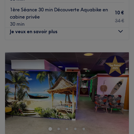
une expérience de bronzage personnalisée.
1ère Séance 30 min Découverte Aquabike en
🌞
Un résultat éclatant garanti dès la fin de la séance !
10 €
cabine privée
Grâce à la qualité de nos équipements et au suivi attentif
34 €
30 min
de notre personnel, vous repartez avec un teint lumineux,
Je veux en savoir plus
uniforme et naturel.
Que ce soit pour préparer vos vacances, prolonger votre
Lundi
09:15
–
20:15
hâle ou simplement vous offrir un moment de détente,
Mardi
09:15
–
20:15
notre centre est l’adresse incontournable à Pantin.
Mercredi
09:15
–
20:15
"Le rayonnement d'un appareil de bronzage UV peut
Jeudi
09:15
–
20:15
affecter la peau et les yeux. Ces effets biologiques
Vendredi
09:15
–
20:15
dépendent de la nature et de l'intensité du rayonnement,
Samedi
09:15
–
18:45
ainsi que de la sensibilité de la peau des individus."
Dimanche
10:15
–
17:45
Voir le salon
Situé à Paris, Point Soleil - Place d'Italie est un institut de
bien-être centre de bronzage en UV offrant une
expérience haut de gamme pour ceux qui cherchent à
obtenir un teint doré et pour ceux qui souhaitent s'amincir