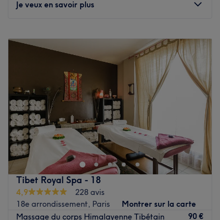
Je veux en savoir plus
Voir le salon
Lundi
09:00
–
19:00
Mardi
09:00
–
19:00
Mercredi
09:00
–
19:00
Jeudi
09:00
–
19:00
Vendredi
09:00
–
18:00
Samedi
09:00
–
18:30
Dimanche
Fermé
Bienvenue chez le magnifique institut M Beauty, à
l'ambiance cocooning et décontractée et qui se trouve à
Chennevières-sur-Marne. Marina se fera un plaisir de
vous accueillir et vous proposera de nombreuses
prestations beauté comme des épilations, des soins du
Tibet Royal Spa - 18
visage, mais également des prestations d'onglerie. Le
4,9
228 avis
but étant de faire une pause pour soi.
18e arrondissement, Paris
Montrer sur la carte
Transports publics les plus proches :
90 €
Massage du corps Himalayenne Tibétain