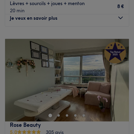
Lèvres + sourcils + joues + menton
L'établissement est situé à cinq minutes à pied de la
8 €
20 min
station de métro Passy (ligne 6) ou à huit minutes à pied
Je veux en savoir plus
de la station de métro Trocadéro (lignes 6 et 9).
L'équipe :
Lundi
10:00
–
23:45
Plongez dans l'univers de Génération Laser grâce à
Mardi
20:00
–
23:45
Mounia et Lamia, esthéticiennes expertes et passionnées
Mercredi
20:00
–
23:45
qui se dédient à sublimer votre apparence et votre bien-
Jeudi
20:00
–
23:45
être.
Vendredi
20:00
–
23:45
Nos coups de cœur :
Samedi
20:00
–
23:45
L’atmosphère : entrez dans un joli appartement parisien
Dimanche
10:00
–
23:45
à la décoration moderne et épurée, vous offrant une vue
sur la tour Eiffel.
Luxury Dream est un salon de beauté situé dans le 6ᵉ
Les spécialités de l’établissement : les épilations
arrondissement de Paris. Ce salon offre une expérience de
définitives au laser ainsi que les soins du corps et du
beauté raffinée à tous ses clients.
visage.
Le petit plus : profitez de soins du corps amincissant chez
Transport public le plus proche :
Rose Beauty
Génération Laser.
L'institut est situé à cinq minutes à pied de la station de
5,0
305 avis