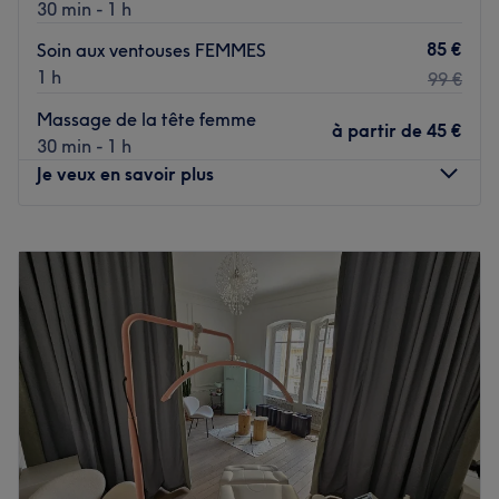
30 min - 1 h
Bir-Hakeim (Ligne 6) et à moins de cinq minutes de la
gare Champ de Mars - Tour Eiffel (RER C). C’est une
85 €
Soin aux ventouses FEMMES
adresse idéale pour une pause beauté entre deux
1 h
99 €
rendez-vous dans l'ouest parisien.
Massage de la tête femme
L'équipe
à partir de
45 €
30 min - 1 h
Kaouther, votre experte beauté, est reconnue pour son
Je veux en savoir plus
perfectionnisme et sa polyvalence. Véritable artiste du
visage, elle maîtrise aussi bien les gestes délicats de
Lundi
08:00
–
18:30
l'extension de cils que la rigueur nécessaire au
Mardi
08:00
–
18:30
maquillage semi-permanent. Elle prend le temps
Mercredi
08:00
–
18:30
d'écouter vos envies pour offrir un résultat sur mesure qui
Jeudi
08:00
–
18:30
respecte l'harmonie naturelle de vos traits.
Vendredi
08:00
–
18:30
Nos coups de cœur :
Samedi
08:00
–
18:30
l'atmosphère : un cadre moderne et élégant, conçu pour
Dimanche
08:00
–
18:30
offrir une expérience "tout-en-un" où l'on peut confier son
visage et ses mains à une seule experte de confiance.
Bienvenue au Paradis du Bien-être, un salon de massage
les spécialités de l'établissement : le maquillage semi-
situé au domicile du prestataire dans le 8ᵉ
permanent, la beauté du regard, les soins du visage et