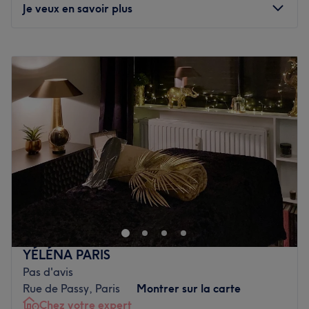
Je veux en savoir plus
Tous les soins du visage sont sur-mesure avec deux
objectifs : offrir un moment de bien-être et procurer des
Lundi
11:00
–
20:30
résultats visibles immédiatement et durablement. Aucun
Mardi
11:00
–
20:30
n’est oublié pour sublimer votre teint et la beauté
Mercredi
11:00
–
20:30
originale de votre visage et améliorer
la santé de votre
Jeudi
11:00
–
20:30
peau
.
Vendredi
11:00
–
20:30
Une experte de la santé de la peau pour votre visage à
Samedi
11:00
–
20:30
découvrir dans le 15ème arrondissement de Paris ?
Dimanche
11:00
–
20:30
Direction chez Rose Beauty !
Voir le salon
Yoma Massage vous propose des massages
professionnels à Paris 15e, adaptés à vos besoins et à
votre rythme. Chaque séance est pensée pour vous offrir
un véritable moment de détente, de récupération et de
lâcher-prise. Grâce à une approche personnalisée et à la
YÉLÉNA PARIS
maîtrise de différentes techniques, le salon vous
Pas d'avis
accompagne vers un mieux-être durable, que vous
Rue de Passy, Paris
Montrer sur la carte
recherchiez relaxation, soulagement des tensions ou
Chez votre expert