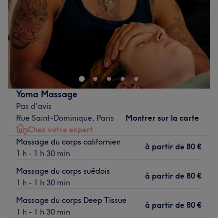
Samedi
10:00
–
17:30
Dimanche
10:00
–
17:30
Bienvenue chez Rose Beauty, une superbe adresse dédiée
aux femmes et à la santé de la peau de leur visage dans
le 15ème arrondissement de Paris, à deux pas des métros
Bir Hakeim, du Champs de Mars et de la Tour Eiffel.
Vous êtes accueillie dans l’Institut de soin du visage de
Yoma Massage
Mahsa (
Skin Thérapeute Experte
), dans un endroit
Pas d'avis
joliment décoré, très apaisant et lumineux avec un grand
Rue Saint-Dominique, Paris
Montrer sur la carte
lit de soin équipé d’un matelas chauffant, pour un
Chez votre expert
moment très relaxant tout en bénéficiant des soins
Massage du corps californien
à partir de
80 €
exceptionnels !
1 h - 1 h 30 min
La priorité de Mahsa ? Votre bien-être et la surprise que
Massage du corps suédois
à partir de
80 €
vous ressentez par rapport aux soins que vous avez pu
1 h - 1 h 30 min
recevoir ailleurs ! Elle utilise pour vous la marque
Massage du corps Deep Tissue
Dermalogica
, le choix n°1 des professionnels du soin de
à partir de
80 €
1 h - 1 h 30 min
la peau dans le monde.