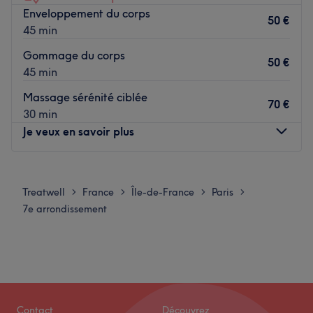
regain d’énergie.
Enveloppement du corps
50 €
Transport public le plus proche
45 min
Uniquement à une minute à pied de l'arrêt de bus
Gommage du corps
Champ de Mars - Suffren. A moins de 10mn des stations
50 €
45 min
de métro Dupleix et La Motte-Picket-Grenelle sur la ligne
6,8,10 ainsi que du RER C Champs de mars: Tour Eiffel
Massage sérénité ciblée
70 €
30 min
L'équipe
Je veux en savoir plus
Jean-Marc vous reçoit chaleureusement au sein de son
domicile. Très à l'écoute, il fera le nécessaire pour que
vous vous sentiez le plus à l'aise possible
Lundi
09:00
–
21:00
Mardi
09:00
–
21:00
Nos coups de cœur :
Treatwell
France
Île-de-France
Paris
>
>
>
>
Mercredi
09:00
–
21:00
L’atmosphère : profitez d’une ambiance confortable et
7e arrondissement
Jeudi
09:00
–
21:00
apaisante, au cœur d’une décoration aux inspirations du
Vendredi
09:00
–
21:00
monde
Samedi
09:00
–
21:00
Les spécialités de l’établissement : la personnalisation du
Dimanche
09:00
–
21:00
massage. Jean-Marc n'hésite pas à sortir d'un protocole
défini pour intégrer des techniques extérieures venant
Bienvenue chez Yéléna Paris situé à Paris. Oubliez vos
d'autres types de massages pour mieux répondre à vos
Contact
Découvrez