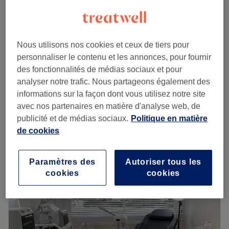
Économisez jusqu'à 10%
1 h 15 min
à partir de
90 €
Massage "Chi" du ventre
45 min
Économisez jusqu'à 10%
Nous utilisons nos cookies et ceux de tiers pour
personnaliser le contenu et les annonces, pour fournir
Le massage sur mesure
à partir de
126 €
des fonctionnalités de médias sociaux et pour
1h30
Économisez jusqu'à 10%
analyser notre trafic. Nous partageons également des
1 h 30 min
informations sur la façon dont vous utilisez notre site
Je veux en savoir plus
avec nos partenaires en matière d'analyse web, de
publicité et de médias sociaux.
Politique en matière
Lundi
09:00
–
20:00
de cookies
Mardi
09:00
–
21:00
Mercredi
09:00
–
21:00
Paramètres des
Autoriser tous les
Jeudi
09:00
–
21:00
cookies
cookies
Vendredi
09:00
–
20:00
Samedi
09:00
–
17:00
Dimanche
10:00
–
18:00
L'espace de massage Mélanie Level Facialiste est un lieu