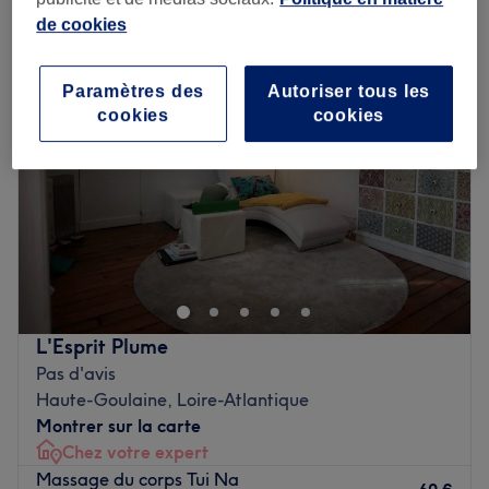
chez votre expert à Haute-Goulaine, Loire-Atlantique
de cookies
Paramètres des
Autoriser tous les
cookies
cookies
L'Esprit Plume
Pas d'avis
Haute-Goulaine, Loire-Atlantique
Montrer sur la carte
Chez votre expert
Massage du corps Tui Na