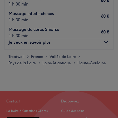
60 €
1 h 30 min
Massage intuitif chinois
60 €
1 h 30 min
Massage du corps Shiatsu
60 €
1 h 30 min
Je veux en savoir plus
Treatwell
Lundi
France
Vallée de Loire
16:00
–
19:30
>
>
>
Pays de la Loire
Mardi
Loire-Atlantique
Haute-Goulaine
16:00
–
19:30
>
>
Mercredi
16:00
–
19:30
Jeudi
16:00
–
19:30
Vendredi
16:00
–
19:30
Samedi
16:00
–
19:30
Dimanche
09:00
–
13:00
Contact
Découvrez
Bienvenue chez L’Esprit Plume, votre bulle de bien-être et
La boîte à Questions Clients
Guide des soins
de beauté nichée à Haute-Goulaine, à quelques minutes