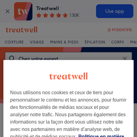
Treatwell
Use app
130K
JE M'IDENTIFIE
COIFFURE
VISAGE
MAINS & PIEDS
ÉPILATION
CORPS
MA
Nous utilisons nos cookies et ceux de tiers pour
personnaliser le contenu et les annonces, pour fournir
des fonctionnalités de médias sociaux et pour
analyser notre trafic. Nous partageons également des
Trier par
Salons
Offres Express
Note
informations sur la façon dont vous utilisez notre site
avec nos partenaires en matière d'analyse web, de
Un établissement offrant:
publicité et de médias sociaux.
Politique en matière