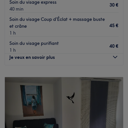
Soin du visage express
30 €
40 min
Soin du visage Coup d'Éclat + massage buste
45 €
et crâne
1 h
Soin du visage purifiant
40 €
1 h
Je veux en savoir plus
Lundi
10:00
–
20:00
Mardi
10:00
–
20:00
Mercredi
10:00
–
20:00
Jeudi
10:00
–
20:00
Vendredi
10:00
–
20:00
Samedi
10:00
–
20:00
Dimanche
Fermé
Bienvenue chez Royal Signature situé à Montpellier.