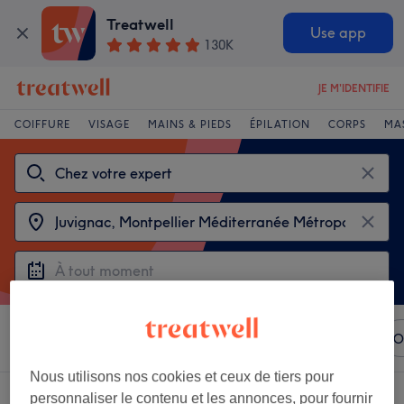
Treatwell
Use app
130K
JE M'IDENTIFIE
COIFFURE
VISAGE
MAINS & PIEDS
ÉPILATION
CORPS
MA
Trier par
N'importe quel prix
Marques
Salons
O
Nous utilisons nos cookies et ceux de tiers pour
Choisir entre 2
personnaliser le contenu et les annonces, pour fournir