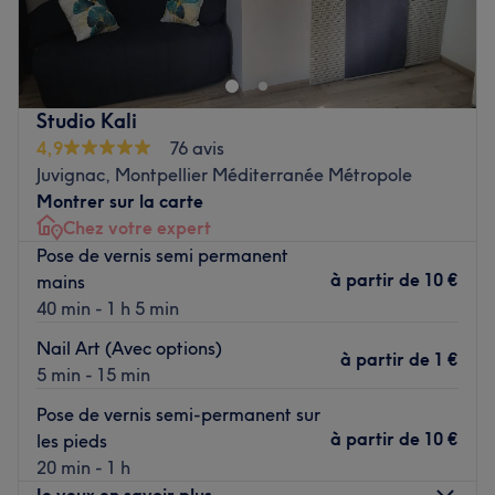
Oubliez vos soucis du quotidien et prenez le temps de
reposer votre corps et votre esprit grâce à des prestations
sur mesure adaptées à vos besoins.
Studio Kali
Transport public le plus proche
4,9
76 avis
Le salon est situé à deux minutes à pied de l'arrêt de bus
Juvignac, Montpellier Méditerranée Métropole
Comté de Nice.
Montrer sur la carte
Chez votre expert
L’équipe
Pose de vernis semi permanent
Khadija est aux petits soins pour sa clientèle.
à partir de
10 €
mains
40 min - 1 h 5 min
Nos coups de cœur :
L’atmosphère : Khadija vous accueille directement chez
Nail Art (Avec options)
à partir de
1 €
elle, dans une pièce dédiée à son activité.
5 min - 15 min
La spécialité de l’établissement : les massages.
Pose de vernis semi-permanent sur
Les marques et produits utilisés : Aromazone et Gouiran.
à partir de
10 €
les pieds
Voir le salon
20 min - 1 h
Je veux en savoir plus