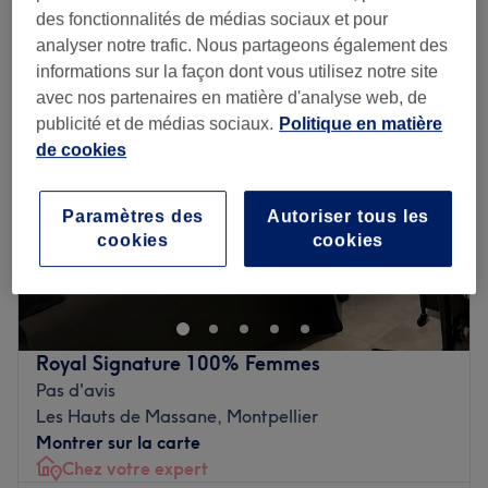
chez vos experts près de Juvignac, Montpellier Méditerranée
des fonctionnalités de médias sociaux et pour
Métropole
analyser notre trafic. Nous partageons également des
informations sur la façon dont vous utilisez notre site
avec nos partenaires en matière d'analyse web, de
publicité et de médias sociaux.
Politique en matière
de cookies
Paramètres des
Autoriser tous les
cookies
cookies
Royal Signature 100% Femmes
Pas d'avis
Les Hauts de Massane, Montpellier
Montrer sur la carte
Chez votre expert