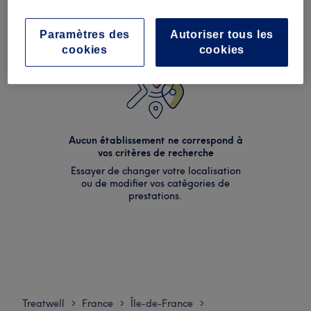
Paramètres des
Autoriser tous les
cookies
cookies
Aucun établissement ne correspond à
vos critères de recherche
Essayer de changer votre localisation
ou de modifier vos catégories de
prestations.
Treatwell
France
Île-de-France
>
>
>