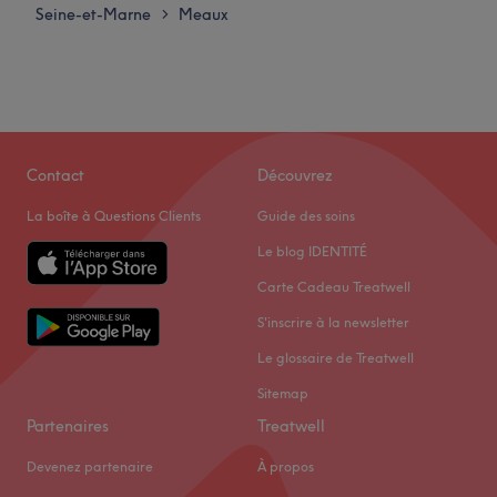
Seine-et-Marne
Meaux
>
Contact
Découvrez
La boîte à Questions Clients
Guide des soins
Le blog IDENTITÉ
Carte Cadeau Treatwell
S'inscrire à la newsletter
Le glossaire de Treatwell
Sitemap
Partenaires
Treatwell
Devenez partenaire
À propos