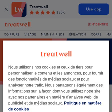
Treatwell
Use app
130K
JE M'IDENTIFIE
COIFFURE
VISAGE
MAINS & PIEDS
ÉPILATION
CORPS
MA
Nous utilisons nos cookies et ceux de tiers pour
personnaliser le contenu et les annonces, pour fournir
des fonctionnalités de médias sociaux et pour
analyser notre trafic. Nous partageons également des
informations sur la façon dont vous utilisez notre site
Trier par
Salons
Offres Express
Note
avec nos partenaires en matière d'analyse web, de
publicité et de médias sociaux.
Politique en matière
de cookies