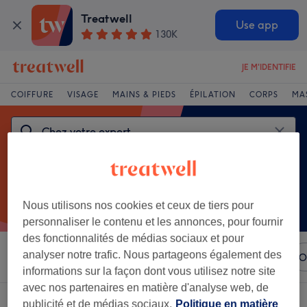
Treatwell
Use app
130K
JE M'IDENTIFIE
COIFFURE
VISAGE
MAINS & PIEDS
ÉPILATION
CORPS
MA
Nous utilisons nos cookies et ceux de tiers pour
personnaliser le contenu et les annonces, pour fournir
des fonctionnalités de médias sociaux et pour
analyser notre trafic. Nous partageons également des
Trier par
N'importe quel prix
Marques
Salons
O
informations sur la façon dont vous utilisez notre site
avec nos partenaires en matière d'analyse web, de
Un établissement offrant:
chez votre expert à Nantes Erdre, Nantes
publicité et de médias sociaux.
Politique en matière