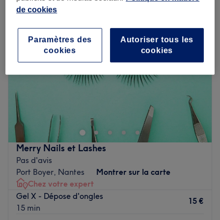
de cookies
Paramètres des
Autoriser tous les
cookies
cookies
Merry Nails et Lashes
Pas d'avis
Port Boyer, Nantes
Montrer sur la carte
Chez votre expert
Gel X - Dépose d'ongles
15 €
15 min