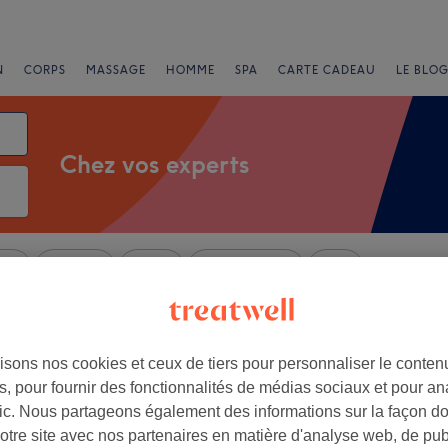
N
CORPS
MASSAGE
HOMME
SPA
CARTE CADEAU
LE BLOG
Chez vos experts
nts
Marques
Salons
Offres Express
Note
isons nos cookies et ceux de tiers pour personnaliser le contenu
, pour fournir des fonctionnalités de médias sociaux et pour an
+
sthétique
afic. Nous partageons également des informations sur la façon d
47 avis
−
notre site avec nos partenaires en matière d'analyse web, de publ
ilippe, Nice