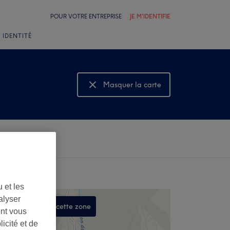
POUR VOTRE ENTREPRISE
JE M'IDENTIFIE
 IDENTITÉ
Masquer la carte
Montrer la carte
 et les
alyser
Rechercher dans cette zone
ont vous
,
icité et de