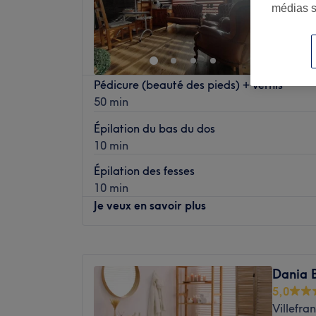
médias s
Chez
Pédicure (beauté des pieds) + vernis
50 min
Épilation du bas du dos
10 min
Épilation des fesses
10 min
Je veux en savoir plus
Lundi
08:30
–
18:30
Mardi
08:30
–
17:30
Dania 
Mercredi
09:00
–
18:30
5,0
Jeudi
08:30
–
17:30
Villefra
Vendredi
08:30
–
17:30