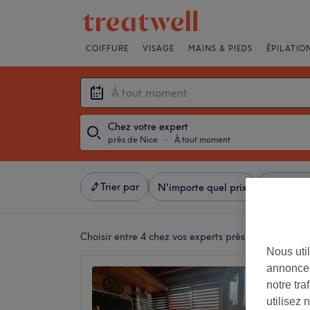
COIFFURE
VISAGE
MAINS & PIEDS
ÉPILATIO
Chez votre expert
près de Nice
・
À tout moment
Trier par
N'importe quel prix
Équipeme
Choisir entre 4
chez vos experts près de Nice
Nous util
annonces
julia e
notre tr
5,0
utilisez 
Saint-Ph