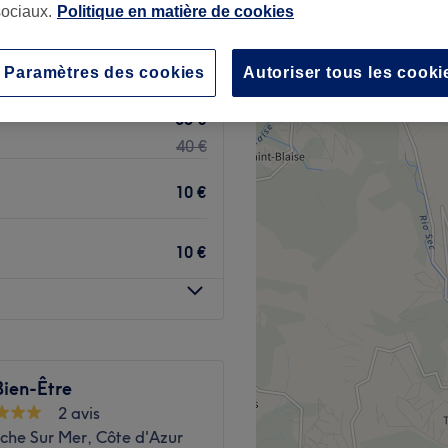
ociaux.
Politique en matière de cookies
 votre expert
Paramètres des cookies
Autoriser tous les cooki
35 €
40 €
10 €
10 €
Bien-Être
2 avis
nche Sur Mer, Côte d'Azur