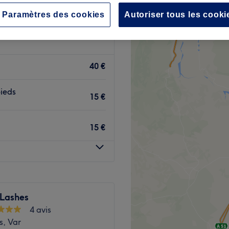
 votre expert
Paramètres des cookies
Autoriser tous les cooki
40 €
pieds
15 €
15 €
Lashes
4 avis
s, Var