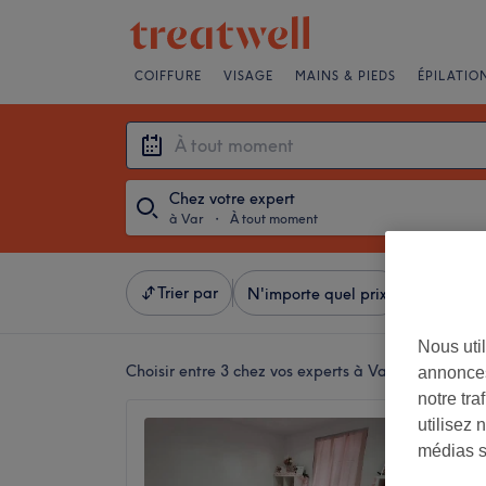
COIFFURE
VISAGE
MAINS & PIEDS
ÉPILATIO
Chez votre expert
à Var
・
À tout moment
Trier par
N'importe quel prix
Salons
Nous util
Choisir entre 3
chez vos experts à Var
annonces
notre tr
utilisez 
Jenny 
médias s
4,9
Le Muy,