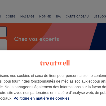
N
CORPS
MASSAGE
HOMME
SPA
CARTE CADEAU
LE BLOG
Chez vos experts
Offres Express
Note
isons nos cookies et ceux de tiers pour personnaliser le contenu
, pour fournir des fonctionnalités de médias sociaux et pour an
afic. Nous partageons également des informations sur la façon d
+
notre site avec nos partenaires en matière d'analyse web, de publ
en beauté
ociaux.
Politique en matière de cookies
49 avis
−
 Var