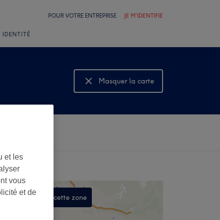
POUR VOTRE ENTREPRISE
JE M'IDENTIFIE
 IDENTITÉ
Masquer la carte
Montrer la carte
 et les
alyser
ont vous
icité et de
Rechercher dans cette zone
,