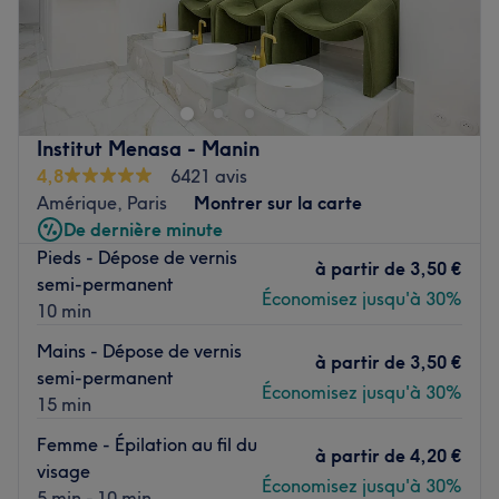
Venez découvrir l'univers accueillant et multi textures du
salon de coiffure Hair Beauty Concept à Paris dans le 19e
arrondissement. Venez partager une atmosphère
chaleureuse et conviviale lors d'un rdv de coiffure
personnalisé pour répondre aux besoins uniques de vos
Institut Menasa - Manin
cheveux qu'ils soient lisses, ondulés, frisés ou crépus. Une
4,8
6421 avis
équipe expérimentée vous réserve un accueil
Amérique, Paris
Montrer sur la carte
personnalisé, de l'écoute et des conseils experts.
De dernière minute
Pieds - Dépose de vernis
Transport public le plus proche :
à partir de
3,50 €
semi-permanent
La station de métro Porte de Pantin (ligne 5), sortie 2, est
Économisez jusqu'à 30%
10 min
à cinq minutes à pied.
Mains - Dépose de vernis
à partir de
3,50 €
L’équipe :
semi-permanent
Économisez jusqu'à 30%
Ce sont les professionnels hautement qualifiés qui auront
15 min
le plaisir de vous accueillir et de vous conseiller. Venez
Femme - Épilation au fil du
leur rendre visite et profitez d'un moment des plus
à partir de
4,20 €
visage
agréables au salon.
Économisez jusqu'à 30%
5 min - 10 min