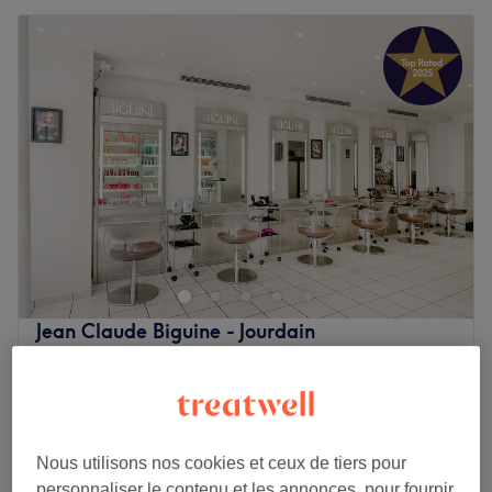
Jean Claude Biguine - Jourdain
4,7
857 avis
Amérique, Paris
Montrer sur la carte
Femme Coupe Brushing ou Séchage
à partir de
48 €
45 min - 1 h
Nous utilisons nos cookies et ceux de tiers pour
Homme - Coupe et shampoing
32 €
personnaliser le contenu et les annonces, pour fournir