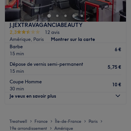
dans un espace nouvellement modernisé. Ouvert depuis
2015, l'établissement assure un service basé sur des
années d'expérience. Hiba propose une carte de service
J.JEXTRAVAGANCIABEAUTY
complète pour tous les besoins capillaires : coloration,
2,3
12 avis
mèches, patine, soin et coupe. Hair Coiffure garantie à
Amérique, Paris
Montrer sur la carte
ses clients des résultats qui plairont à tout le monde.
Barbe
6 €
Voir le salon
15 min
Dépose de vernis semi-permanent
5,75 €
15 min
Coupe Homme
10 €
30 min
Je veux en savoir plus
Lundi
10:00
–
19:30
Mardi
10:00
–
19:30
Treatwell
France
Île-de-France
Paris
>
>
>
>
Mercredi
10:00
–
19:30
19e arrondissement
Amérique
>