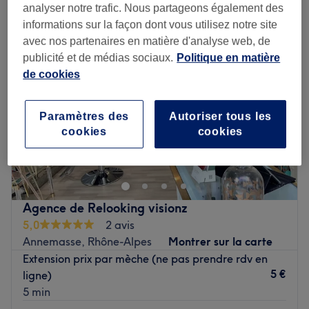
analyser notre trafic. Nous partageons également des
informations sur la façon dont vous utilisez notre site
avec nos partenaires en matière d'analyse web, de
publicité et de médias sociaux.
Politique en matière
de cookies
Paramètres des
Autoriser tous les
cookies
cookies
Agence de Relooking visionz
5,0
2 avis
Annemasse, Rhône-Alpes
Montrer sur la carte
Extension prix par mèche (ne pas prendre rdv en
5 €
ligne)
5 min