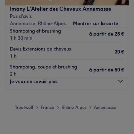
moment de coiffure.
Imany L'Atelier des Cheveux Annemasse
Transport public le plus proche :
Pas d'avis
Annemasse, Rhône-Alpes
Montrer sur la carte
À deux minutes à pied de l'arrêt de bus Mont Blanc.
Shampoing et brushing
(ligne 5)
à partir de
25 €
1 h 30 min
L’équipe :
Devis Extensions de cheveux
Jesus est à votre disposition pour vous assurer une prise en
30 €
1 h
charge personnalisée qui répond parfaitement à votre
niveau d’exigence.
Shampoing, coupe et brushing
à partir de
50 €
2 h
Nos coups de cœur :
Je veux en savoir plus
L’atmosphère : on entre dans un cadre confortable à la
décoration moderne et épurée.
La spécialité de l’établissement : les prestations
Lundi
10:00
–
19:00
techniques.
Mardi
10:00
–
19:00
Treatwell
France
Rhône-Alpes
Annemasse
>
>
>
Les marques et produits utilisés : L'Oréal, Love Paris et
Mercredi
Fermé
Paul Mitchell.
Jeudi
10:00
–
19:00
Vendredi
Fermé
Voir le salon
Samedi
Fermé