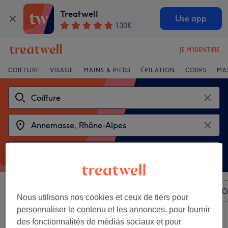
Treatwell
Use app
130K
JE M'IDENTIFIE
COIFFURE
VISAGE
MAINS & PIEDS
ÉPILATION
CORPS
MA
Trier par
N'importe quel prix
Marques
Salons
O
Nous utilisons nos cookies et ceux de tiers pour
personnaliser le contenu et les annonces, pour fournir
des fonctionnalités de médias sociaux et pour
Choisir entre 2
coiffeurs à Annemasse, Rhône-Alpes