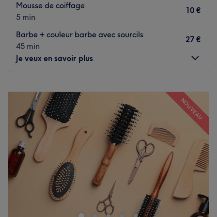
Mousse de coiffage
10 €
5 min
Barbe + couleur barbe avec sourcils
27 €
45 min
Je veux en savoir plus
Lundi
04:45
–
18:00
Mardi
10:00
–
19:00
NOUVEAU
Mercredi
10:00
–
19:00
Jeudi
10:00
–
19:00
Vendredi
10:00
–
19:00
Samedi
10:00
–
18:00
Dimanche
Fermé
Situé à Marseille à Annemasse, le salon Agence de
Relooking visionz est un espace exclusivement dédié à la
beauté des cheveux. Jeus vous accueille dans un univers
coiffure pour vous faire profiter d'un agréablement