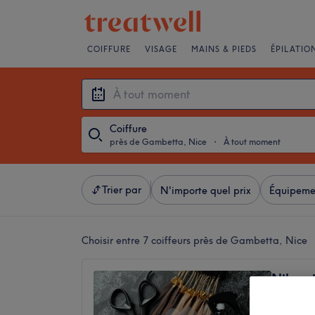
COIFFURE
VISAGE
MAINS & PIEDS
ÉPILATIO
Coiffure
près de Gambetta, Nice
・
À tout moment
Trier par
N'importe quel prix
Équipeme
Choisir entre 7
coiffeurs près de Gambetta, Nice
Nilz co
5,0
Thiers, 