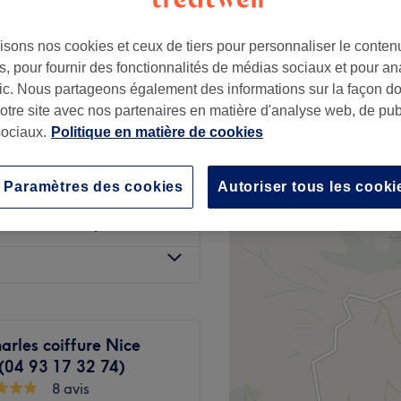
isons nos cookies et ceux de tiers pour personnaliser le contenu
, pour fournir des fonctionnalités de médias sociaux et pour an
afic. Nous partageons également des informations sur la façon d
notre site avec nos partenaires en matière d'analyse web, de publ
à partir de
5 €
ociaux.
Politique en matière de cookies
à partir de
15 €
Paramètres des cookies
Autoriser tous les cooki
à partir de
10 €
arles coiffure Nice
(04 93 17 32 74)
8 avis