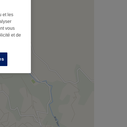
 et les
alyser
ont vous
icité et de
es