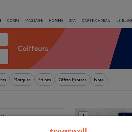
N
CORPS
MASSAGE
HOMME
SPA
CARTE CADEAU
LE BLOG
Coiffeurs
nts
Marques
Salons
Offres Express
Note
+
iffure
62 avis
−
Nice