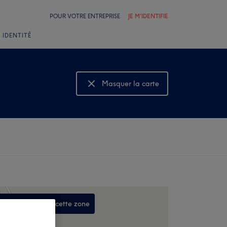
POUR VOTRE ENTREPRISE
JE M'IDENTIFIE
 IDENTITÉ
Masquer la carte
Montrer la carte
Rechercher dans cette zone
,