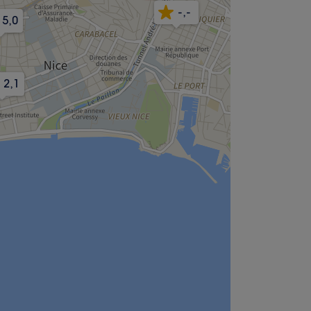
-,-
5,0
2,1