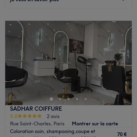
L’atmosphère : le salon offre une ambiance conviviale et
cocooning.
Lundi
10:00
–
19:00
La spécialité de l’établissement : les coupes, les
Mardi
10:00
–
19:00
colorations et l'entretien de la barbe.
Mercredi
10:00
–
19:00
Le petit plus : la proximité des transports en commun.
Jeudi
10:00
–
19:00
Voir le salon
Vendredi
10:00
–
19:00
Samedi
09:00
–
19:30
Dimanche
Fermé
Salon Melissa est un salon de coiffure situé dans le 15ème
arrondissement de Paris, dans le quartier Convention, à
deux pas de la station de métro du même nom.
Offrez-vous un véritable moment de beauté capillaire
SADHAR COIFFURE
dans un cadre où simplicité rime avec modernité !
5,0
2 avis
Confortablement installé dans les confortables fauteuils
Rue Saint-Charles, Paris
Montrer sur la carte
des bacs à shampoing, ou face aux beaux miroirs épurés
Coloration soin, shampooing,coupe et
de votre salon, vous profitez de votre séance de coiffure
70 €