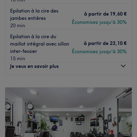
Epilation à la cire des
à partir de
19,60 €
jambes entières
Économisez jusqu'à 30%
20 min
Epilation à la cire du
à partir de
23,10 €
maillot intégral avec sillon
inter-fessier
Économisez jusqu'à 30%
15 min
Je veux en savoir plus
Lundi
Fermé
Mardi
10:00
–
20:00
Mercredi
10:00
–
20:00
Jeudi
10:00
–
20:00
Vendredi
10:00
–
20:00
Samedi
10:00
–
19:00
Dimanche
Fermé