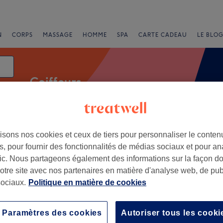
N
CORPS
MASSAGE
HOMME
SPA
CARTE CADEAU
LE BLOG
Coiffeurs
isons nos cookies et ceux de tiers pour personnaliser le contenu
Offres Express
Note
, pour fournir des fonctionnalités de médias sociaux et pour an
afic. Nous partageons également des informations sur la façon d
notre site avec nos partenaires en matière d'analyse web, de publ
ociaux.
Politique en matière de cookies
+
oupe
1 avis
−
Paramètres des cookies
Autoriser tous les cooki
ire-Atlantique