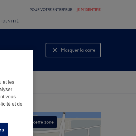
POUR VOTRE ENTREPRISE
JE M'IDENTIFIE
 IDENTITÉ
Masquer la carte
Montrer la carte
 et les
alyser
ont vous
icité et de
Rechercher dans cette zone
es
,