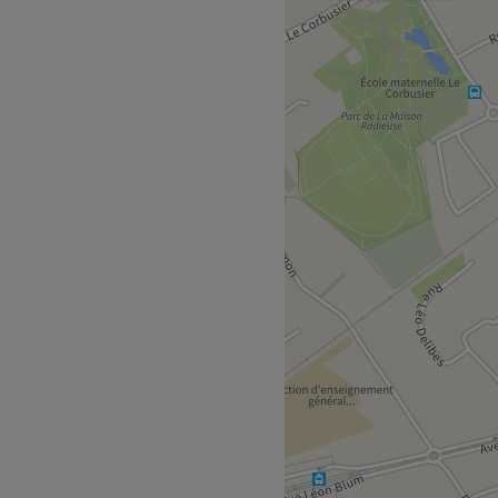
zé, à seulement quelques
nviviale, cadre chaleureux
! C'est Khelifa qui vous
 tout son savoir-faire. Pour
barbe, ou tout simplement
adresse idéale !
arrêt de bus Maison
ce salon.
pes et entretien de la