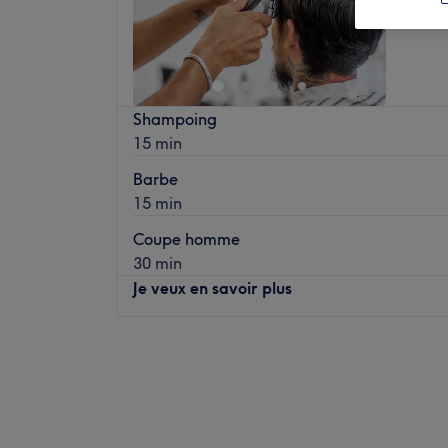
Shampoing
15 min
Barbe
15 min
Coupe homme
30 min
Je veux en savoir plus
Lundi
09:30
–
19:30
Mardi
09:30
–
19:30
Mercredi
09:30
–
19:30
Jeudi
09:30
–
19:30
Vendredi
09:30
–
19:30