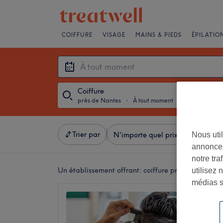
COIFFURE
VISAGE
MAINS & PIEDS
ÉPILATIO
Coiffure
près de Nantes
・
À tout moment
Trier par
Nous util
N'importe quel prix
Salons
annonces
notre tr
Un établissement offrant:
coiffure près de Nantes
utilisez 
médias s
Hair C
5,0
Rezé, Lo