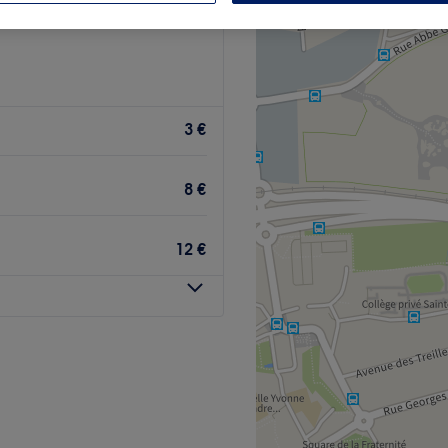
3 €
8 €
12 €