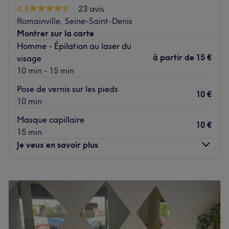
sur les soins et garantit une expérience mémorable.
4,5
23 avis
Romainville, Seine-Saint-Denis
Transport public le plus proche
Montrer sur la carte
Le salon est situé à une minute à pied de l'arrêt de bus
Homme - Épilation au laser du
Emile Zola.
à partir de
15 €
visage
10 min - 15 min
L’équipe
Cassandra est ravie de partager son savoir-faire.
Pose de vernis sur les pieds
10 €
10 min
Nos coups de cœur :
Masque capillaire
L’atmosphère : une ambiance conviviale dans un institut
10 €
15 min
moderne où vous vous sentirez détendu.
Je veux en savoir plus
La spécialité de l’établissement : la coiffure.
La marque et produits utilisés : Natulique.
Lundi
10:00
–
10:15
Voir le salon
Mardi
Fermé
Mercredi
Fermé
Jeudi
Fermé
Vendredi
Fermé