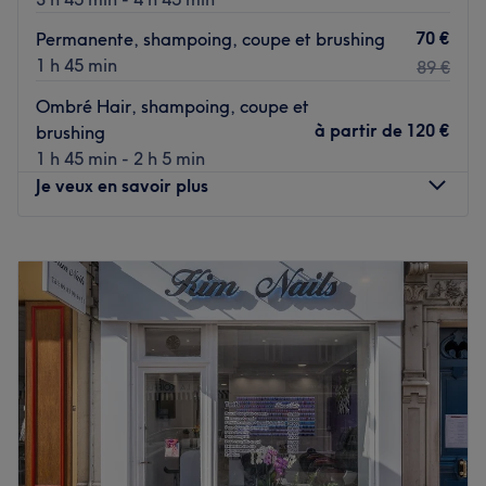
70 €
Permanente, shampoing, coupe et brushing
1 h 45 min
89 €
Ombré Hair, shampoing, coupe et
à partir de
120 €
brushing
1 h 45 min - 2 h 5 min
Je veux en savoir plus
Lundi
Fermé
Mardi
10:00
–
18:00
Mercredi
10:00
–
18:00
Jeudi
10:00
–
18:00
Vendredi
10:00
–
18:00
Samedi
10:00
–
18:00
Dimanche
Fermé
Bienvenue chez Djenaya Coiffure, un salon situé à
Bagnolet, non loin du Parc Josette et Maurice Audin.