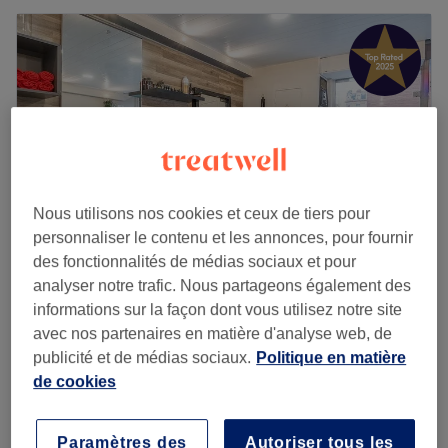
Nous utilisons nos cookies et ceux de tiers pour
personnaliser le contenu et les annonces, pour fournir
des fonctionnalités de médias sociaux et pour
analyser notre trafic. Nous partageons également des
Le 711 pour l'homme
informations sur la façon dont vous utilisez notre site
4,9
336 avis
avec nos partenaires en matière d'analyse web, de
Carmes, Toulouse
Montrer sur la carte
publicité et de médias sociaux.
Politique en matière
Coupe Homme
de cookies
27 €
30 min
Coupe Couronne - Homme
Paramètres des
Autoriser tous les
20 €