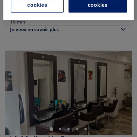
30 min
cookies
cookies
Taille de la barbe
9 €
15 min
Je veux en savoir plus
Lundi
Fermé
Mardi
09:00
–
18:30
Mercredi
09:00
–
18:30
Jeudi
09:00
–
18:30
Vendredi
09:00
–
18:30
Samedi
09:30
–
14:00
Dimanche
Fermé
Le 711 Pour Hommes est un salon de coiffure situé à
Toulouse, très proche de la station de métro Carmes. Le
salon propose des prestations de coiffure de qualité pour
hommes et propose aussi quelques services féminins.