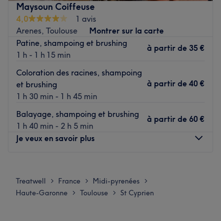
Maysoun Coiffeuse
besoins, afin de sublimer et mettre en valeur votre
4,0
1 avis
chevelure.
Arenes, Toulouse
Montrer sur la carte
Patine, shampoing et brushing
Transport public le plus proche
à partir de
35 €
1 h - 1 h 15 min
Le salon est situé à deux minutes à pied de la station de
métro Saint Cyprien - République.
Coloration des racines, shampoing
à partir de
40 €
et brushing
L’équipe
1 h 30 min - 1 h 45 min
C'est Yosief qui vous accueille chaleureusement dans ce
Balayage, shampoing et brushing
salon.
à partir de
60 €
1 h 40 min - 2 h 5 min
Je veux en savoir plus
Nos coups de cœur :
L’atmosphère : le salon offre une ambiance conviviale et
Lundi
14:00
–
18:00
cocooning.
Mardi
14:15
–
18:00
Les spécialités de l’établissement : les coupes et la
Treatwell
France
Midi-pyrenées
>
>
>
Mercredi
14:00
–
19:00
beauté des ongles.
Haute-Garonne
Toulouse
St Cyprien
>
>
Jeudi
14:00
–
19:00
Voir le salon
Vendredi
14:00
–
18:00