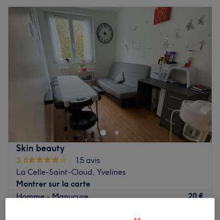
Skin beauty
3,8
15 avis
La Celle-Saint-Cloud, Yvelines
Montrer sur la carte
20 €
Homme - Manucure
20 min
30 €