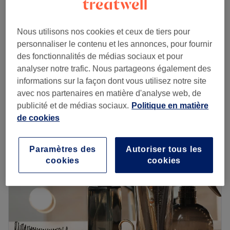
Femme - Nattes Collées mi long avec rajout :
30 €
Coiffure Afro
50 €
1 h 30 min
Nous utilisons nos cookies et ceux de tiers pour
personnaliser le contenu et les annonces, pour fournir
50 €
Soin du visage BB Glow
des fonctionnalités de médias sociaux et pour
1 h
70 €
analyser notre trafic. Nous partageons également des
Je veux en savoir plus
informations sur la façon dont vous utilisez notre site
avec nos partenaires en matière d'analyse web, de
Lundi
09:00
–
20:00
publicité et de médias sociaux.
Politique en matière
Mardi
09:00
–
20:00
de cookies
Mercredi
09:00
–
20:00
Jeudi
09:00
–
20:00
Paramètres des
Autoriser tous les
Vendredi
09:00
–
20:00
cookies
cookies
Samedi
09:00
–
18:00
Dimanche
09:00
–
18:00
Bienvenue chez Grâce beauty, un superbe salon de
beauté et de coiffure situé dans le centre de La Celle-
Saint-Cloud, dans les Yvelines. Votre experte vous