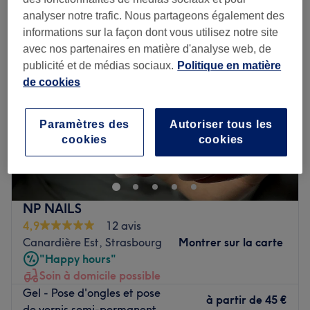
analyser notre trafic. Nous partageons également des
informations sur la façon dont vous utilisez notre site
avec nos partenaires en matière d'analyse web, de
publicité et de médias sociaux.
Politique en matière
de cookies
Paramètres des
Autoriser tous les
cookies
cookies
NP NAILS
4,9
12 avis
Canardière Est, Strasbourg
Montrer sur la carte
"Happy hours"
Soin à domicile possible
Gel - Pose d'ongles et pose
à partir de
45 €
de vernis semi-permanent