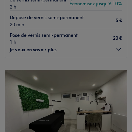
Économisez jusqu'à 10%
2 h
Dépose de vernis semi-permanent
5 €
20 min
Pose de vernis semi-permanent
20 €
1 h
Je veux en savoir plus
Lundi
09:00
–
16:00
Mardi
09:00
–
16:00
Mercredi
10:30
–
13:20
Jeudi
09:00
–
16:00
Vendredi
09:00
–
16:00
Samedi
Fermé
Dimanche
Fermé
Découvrez NP NAILS à Strasbourg, un lieu dédié à la
beauté des mains et des pieds, offrant des créations