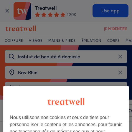
Treatwell
Use app
130K
JE M'IDENTIFIE
COIFFURE
VISAGE
MAINS & PIEDS
ÉPILATION
CORPS
MA
Trier par
N'importe quel prix
Marques
Salons
O
Nous utilisons nos cookies et ceux de tiers pour
personnaliser le contenu et les annonces, pour fournir
Choisir entre 2
instituts de beauté à domicile à Bas-Rhin
des fonctionnalités de médias sociaux et pour