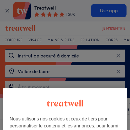
Treatwell
Use app
130K
JE M'IDENTIFIE
COIFFURE
VISAGE
MAINS & PIEDS
ÉPILATION
CORPS
MA
Trier par
N'importe quel prix
Salons
Offres Express
Nous utilisons nos cookies et ceux de tiers pour
personnaliser le contenu et les annonces, pour fournir
Choisir entre 2
instituts de beauté à domicile à Vallée de Loire