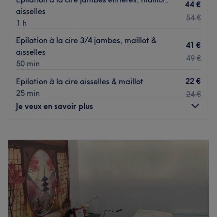
44 €
aisselles
54 €
1 h
Epilation à la cire 3/4 jambes, maillot &
41 €
aisselles
49 €
50 min
22 €
Epilation à la cire aisselles & maillot
25 min
24 €
Je veux en savoir plus
Lundi
09:30
–
18:15
Mardi
09:30
–
18:15
Mercredi
09:30
–
18:15
Jeudi
09:30
–
18:15
Vendredi
09:30
–
18:15
Samedi
09:30
–
18:15
Dimanche
Fermé