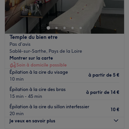
Lovée - le soin de toutes les beautés est un lieu de beauté
chez votre experte, installé à La Tranche-sur-Mer. Profitez
d'un moment rien qu'à vous grâce à des soins sur mesure
effectués avec professionnalisme. Que ce soit pour une
pause bien-être rapide ou une journée de cocooning, le
Temple du bien etre
salon met l'accent sur les soins et garantit une expérience
Pas d'avis
mémorable.
Sablé-sur-Sarthe, Pays de la Loire
Montrer sur la carte
Transport public le plus proche
Soin à domicile possible
À seulement trois minutes à pied de l’arrêt de bus Les 3
Épilation à la cire du visage
Lucs Maroc.
à partir de
5 €
10 min
L’équipe
Épilation à la cire des bras
à partir de
14 €
Au cœur de ce salon, vous serez chaleureusement reçu
15 min - 45 min
par Charlotte. Son approche personnalisée et
Épilation à la cire du sillon interfessier
attentionnée vous assure un accueil plein de convivialité
10 €
20 min
et de professionnalisme.
Je veux en savoir plus