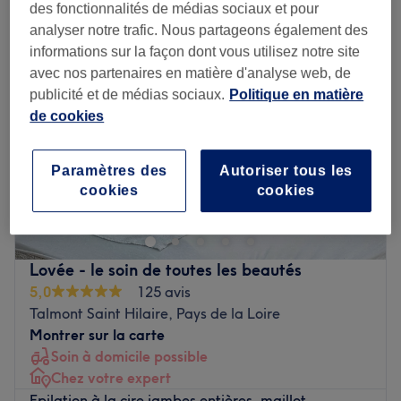
des fonctionnalités de médias sociaux et pour
analyser notre trafic. Nous partageons également des
informations sur la façon dont vous utilisez notre site
avec nos partenaires en matière d'analyse web, de
publicité et de médias sociaux.
Politique en matière
de cookies
Paramètres des
Autoriser tous les
cookies
cookies
Lovée - le soin de toutes les beautés
5,0
125 avis
Talmont Saint Hilaire, Pays de la Loire
Montrer sur la carte
Soin à domicile possible
Chez votre expert
Epilation à la cire jambes entières, maillot,