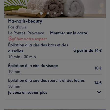
n'attendent plus que vous. Hamza et son équipe vous
reçoivent avec le sourire et met à votre service tout son
savoir-faire. Pour une coupe de cheveux, un entretien de
Ha-nails-beauty
la barbe, une coloration ou tout simplement un
Pas d'avis
changement de look, Atlas RSB est l'adresse idéale !
Le Pontet, Provence
Montrer sur la carte
Chez votre expert
Transport public le plus proche
Épilation à la cire des bras et des
À seulement quelques minutes à pied du métro Jouveau.
à partir de
14 €
aisselles
L’équipe
10 min - 30 min
Hamza et son équipe, véritables experts, vous reçoivent
Épilation à la cire du visage
dans ce salon.
10 €
10 min
Nos coups de cœur :
Épilation à la cire des sourcils et des lévres
14 €
L’atmosphère : amicale et décontractée.
30 min
Les spécialités de l’établissement : les coupes dégradées.
Je veux en savoir plus
Les marques et produits utilisés : Agiva, Wahl, Red One
et Bamdido.
Lundi
10:00
–
20:00