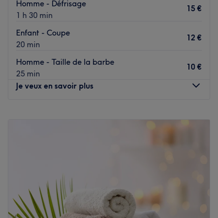
Homme - Défrisage
15 €
1 h 30 min
Enfant - Coupe
12 €
20 min
Homme - Taille de la barbe
10 €
25 min
Je veux en savoir plus
Lundi
09:00
–
20:00
Mardi
09:00
–
20:00
Mercredi
09:00
–
20:00
Jeudi
09:00
–
20:00
Vendredi
09:00
–
20:00
Samedi
09:00
–
20:00
Dimanche
09:00
–
20:00
Atlas RSB est un barbershop situé à Avignon,. Ambiance
conviviale, cadre chaleureux et bonne humeur