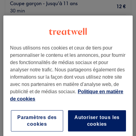
Coupe garçon - Jusqu'à 11 ans
12 €
30 min
Shampoing, Coupe et Coiffage - Homme
20 €
30 min
Je veux en savoir plus
Nous utilisons nos cookies et ceux de tiers pour
Lundi
Fermé
personnaliser le contenu et les annonces, pour fournir
Mardi
09:00
–
18:00
des fonctionnalités de médias sociaux et pour
Mercredi
09:00
–
18:00
analyser notre trafic. Nous partageons également des
Jeudi
09:00
–
18:00
informations sur la façon dont vous utilisez notre site
Vendredi
09:00
–
18:00
avec nos partenaires en matière d'analyse web, de
Samedi
09:00
–
14:00
publicité et de médias sociaux.
Politique en matière
Dimanche
Fermé
de cookies
Installé en plein centre-ville de Noves, venez découvrir le
Paramètres des
Autoriser tous les
salon de coiffure Confidences by Nini ! Profitez d'un
cookies
cookies
merveilleux moment dans un cadre joliment décoré où
l'on se sent bien. Mélanie vous reçoit avec le sourire et