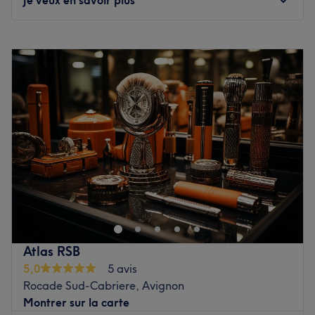
Voir le salon
Lundi
09:00
–
19:00
Mardi
09:00
–
19:00
Mercredi
09:00
–
19:00
Jeudi
09:00
–
19:00
Vendredi
09:00
–
19:00
Samedi
09:00
–
19:00
Dimanche
09:00
–
14:00
.
Voir le salon
Atlas RSB
5,0
5 avis
Rocade Sud-Cabriere, Avignon
Montrer sur la carte