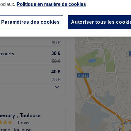
ociaux.
Politique en matière de cookies
Paramètres des cookies
Autoriser tous les cooki
45 €
80 €
30 €
 courts
50 €
40 €
75 €
eauty , Toulouse
1 avis
taine, Toulouse