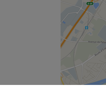
salon spécialisé dans la
re esthétique. Alexandra
t moderne, dédié à votre
ent à une minute à pied du
son savoir-faire au service
mesure.
ueillante
té du regard et le