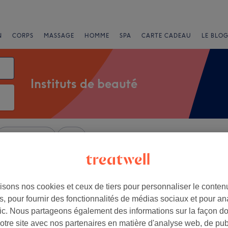
N
CORPS
MASSAGE
HOMME
SPA
CARTE CADEAU
LE BLOG
Instituts de beauté
Offres Express
Note
ntaine, Toulouse
isons nos cookies et ceux de tiers pour personnaliser le contenu
, pour fournir des fonctionnalités de médias sociaux et pour an
+
Loft Beauté
afic. Nous partageons également des informations sur la façon d
26 avis
−
notre site avec nos partenaires en matière d'analyse web, de publ
e, Toulouse