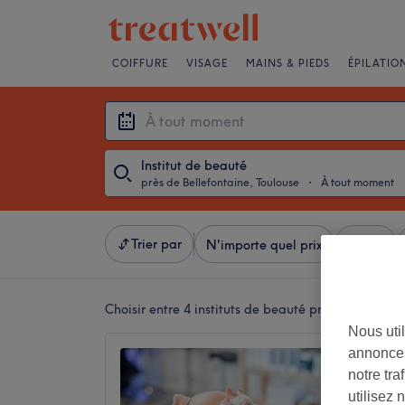
COIFFURE
VISAGE
MAINS & PIEDS
ÉPILATIO
Institut de beauté
près de Bellefontaine, Toulouse
・
À tout moment
Trier par
N'importe quel prix
Salons
Choisir entre 4
instituts de beauté près de Bellefo
Nous util
annonces
Deess 
notre tr
3,4
utilisez 
Bagatell