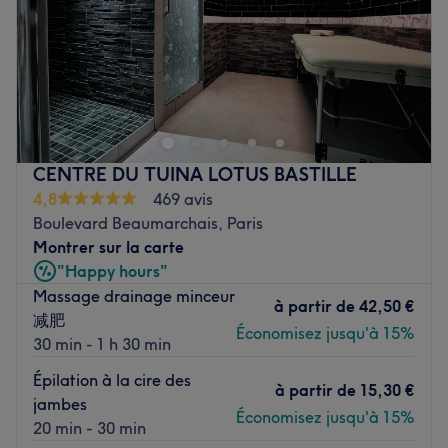
Dimanche
10:00
–
21:00
Baïbaé est un salon de coiffure et de bien-être coworking
situé à proximité du cimetière du Père Lachaise. Après
avoir exercé sa passion sur des bateaux de luxe, à
Monaco, à New-york ainsi qu'au select Kenclub dans le
16ᵉ arrondissement, Bertrand ouvre son propre espace où
CENTRE DU TUINA LOTUS BASTILLE
se retrouvent divers experts de la beauté.
4,8
469 avis
Transports publics les plus proches :
Boulevard Beaumarchais, Paris
Les stations de métro Chemin Vert (ligne 8) et Richard
Montrer sur la carte
Lenoir (ligne 5).
"Happy hours"
Massage drainage minceur
L'équipe :
à partir de
42,50 €
减肥
Bertrand a su développer une expertise et un savoir-faire
Économisez jusqu'à 15%
30 min - 1 h 30 min
et est entouré de plusieurs experts ; masseurs,
Épilation à la cire des
esthéticiennes, spécialiste en soin esthétique haute
à partir de
15,30 €
jambes
technologie, maquilleuse.
Économisez jusqu'à 15%
20 min - 30 min
Nos coups de cœur :