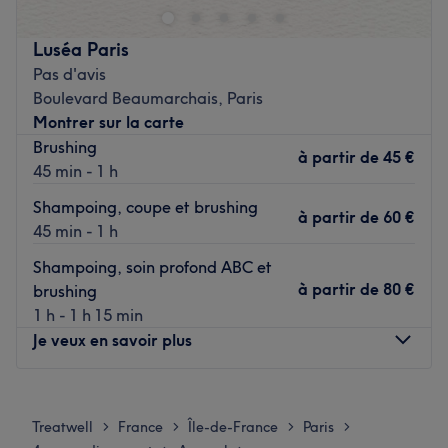
précision.
Transport public le plus proche
Luséa Paris
Pas d'avis
A quelques minutes à pied de métro Bréguet - Sabin.
Boulevard Beaumarchais, Paris
(ligne 5)
Montrer sur la carte
L'équipe
Brushing
à partir de
45 €
Marjorie ous accueille dans un cadre chic et apaisant,
45 min - 1 h
avec une approche professionnelle et bienveillante pour
Shampoing, coupe et brushing
sublimer votre beauté naturelle en toute sécurité.
à partir de
60 €
45 min - 1 h
Nos coups de cœur :
Shampoing, soin profond ABC et
L’atmosphère : un cadre chaleureux et convivial.
à partir de
80 €
brushing
Les spécialités de l’établissement : les soins du visage et
1 h - 1 h 15 min
le maquillage permanent.
Je veux en savoir plus
Voir le salon
Lundi
Fermé
Mardi
Fermé
Treatwell
France
Île-de-France
Paris
>
>
>
>
Mercredi
Fermé