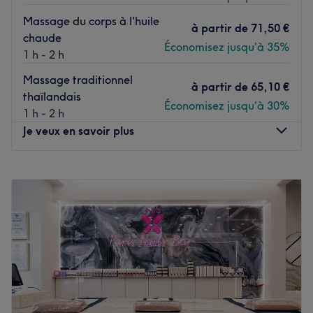
Massage du corps à l'huile
à partir de
71,50 €
chaude
Économisez jusqu'à 35%
1 h - 2 h
Massage traditionnel
à partir de
65,10 €
thaïlandais
Économisez jusqu'à 30%
1 h - 2 h
Je veux en savoir plus
Lundi
11:00
–
20:00
Mardi
11:00
–
20:00
Mercredi
11:00
–
20:00
Jeudi
11:00
–
20:00
Vendredi
11:00
–
20:00
Samedi
11:00
–
20:00
Dimanche
11:00
–
20:00
Dans une ambiance douce et feutrée, Chokdee Thaï SPA