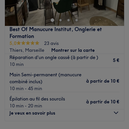
arrondissement de Marseille. Oubliez vos soucis du
quotidien et prenez le temps de reposer votre corps et
votre esprit grâce à des prestations sur mesure adaptées
à vos besoins.
Best Of Manucure Institut, Onglerie et
Formation
Transport public le plus proche
5,0
23 avis
À 3 minutes à pied de l'arrêt du tramay Jean Martin et à
Thiers, Marseille
Montrer sur la carte
deux minutes à pied du métro la Timone.
Réparation d'un ongle cassé (à partir de )
5 €
10 min
L’équipe
Florence est ravie de vous accueillir dans ce salon.
Main Semi-permanent (manucure
à partir de
10 €
combiné inclus)
Nos coups de cœur
10 min - 45 min
L’atmosphère : une ambiance conviviale dans un institut
Épilation au fil des sourcils
moderne où l’on se sent détendu.
à partir de
10 €
10 min - 20 min
Les spécialités de l’établissement : les soins du corps et
Je veux en savoir plus
du visage.
Voir le salon
Lundi
Fermé