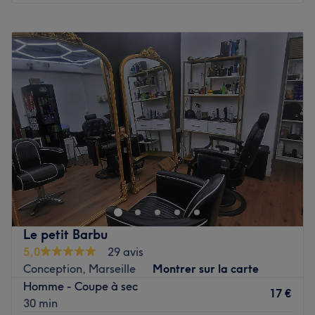
Lundi
Fermé
Mardi
10:00
–
20:00
Mercredi
10:00
–
20:00
Jeudi
10:00
–
20:00
Vendredi
10:00
–
20:00
Samedi
10:00
–
20:00
Dimanche
Fermé
Bienvenue chez The House of beauty Brows&Lash Studio,
un lieu de beauté spécialisé dans la beauté du regard
situé dans le 11e arrondissement de Marseille. Profitez du
savoir-faire d'une esthéticienne spécialisée pour
accentuer votre beauté naturelle et obtenir un regard de
Le petit Barbu
biche.
5,0
29 avis
Conception, Marseille
Montrer sur la carte
Transport public le plus proche
Homme - Coupe à sec
Arrête de tram Cinque Avenues
17 €
30 min