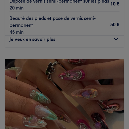
Dépose de vernis semi-permanent sur les pieds
10 €
20 min
Beauté des pieds et pose de vernis semi-
50 €
permanent
45 min
Je veux en savoir plus
Lundi
10:00
–
19:30
Mardi
10:00
–
19:30
Mercredi
10:00
–
19:30
Jeudi
10:00
–
19:30
Vendredi
10:00
–
19:30
Samedi
10:00
–
19:30
Dimanche
11:00
–
19:00
ZOO Nails & Cils est un institut de beauté installé dans le
5e arrondissement de Marseille. Profitez d'un moment
rien qu'à vous grâce à des soins sur mesure effectués