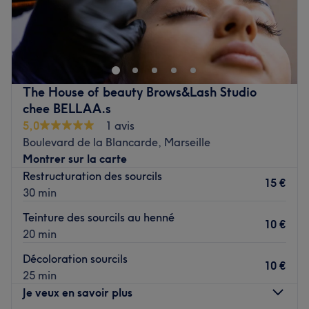
EasyBeauté est un institut de beauté situé à Marseille
dans les Bouches-du-Rhône.
Transports publics les plus proches :
Metro L1 Baille
The House of beauty Brows&Lash Studio
chee BELLAA.s
L’équipe :
5,0
1 avis
Boulevard de la Blancarde, Marseille
Vous êtes accueilli par Eva, diplômée et agréé par les
Montrer sur la carte
plus grandes écoles d’esthétique.
Restructuration des sourcils
15 €
Nos coups de cœur :
30 min
L’atmosphère : Chaleureuse et agréable.
Teinture des sourcils au henné
Les marques et produits utilisés : LPG , Yumi Lash,
10 €
20 min
Victoria Vynn.
Le petit plus : Quartier agréable.
Décoloration sourcils
10 €
Voir le salon
25 min
Je veux en savoir plus