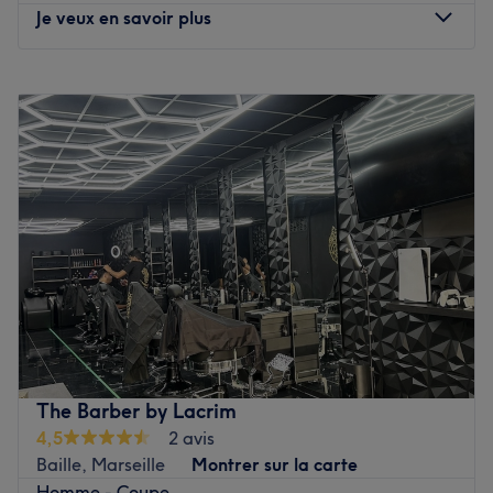
Je veux en savoir plus
Lundi
10:00
–
18:00
Mardi
10:00
–
18:00
Mercredi
10:00
–
18:00
Jeudi
10:00
–
18:00
Vendredi
10:00
–
18:00
Samedi
10:00
–
18:00
Dimanche
Fermé
Situé dans le 1e arrondissement de Marseille,
Douxnailsbb est un bar à ongles à l'ambiance conviviale
et décontractée. Lucie, professionnelle ongulaire et
passionnée, vous accueille avec le sourire. Elle vous
proposera une large gamme de prestations pour la mise
The Barber by Lacrim
en beauté de vos ongles. Des poses de vernis, des
4,5
2 avis
beautés des mains et des pieds, des rallongements ou
Baille, Marseille
Montrer sur la carte
nail art, rien n'est oublié pour prendre soin de vous !
Homme - Coupe