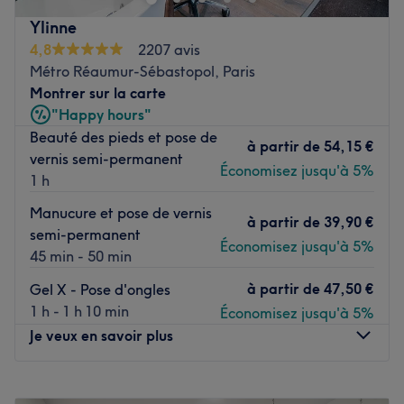
deux passionnées par leur métier et soucieuses de
Ylinne
répondre à tous vos besoins. Que ce soit grâce à la
4,8
2207 avis
décoration turque et raffinée du salon, ou grâce aux
Métro Réaumur-Sébastopol, Paris
nombreuses prestations proposées, Institut Derya sera
Montrer sur la carte
une belle découverte.
"Happy hours"
Transports publics les plus proches :
Beauté des pieds et pose de
à partir de
54,15 €
vernis semi-permanent
Le salon se situe à proximité de la station de métro
Économisez jusqu'à 5%
1 h
'Sentier desservi par la ligne 3.
Manucure et pose de vernis
L’équipe :
à partir de
39,90 €
semi-permanent
Derya et Asli, deux spécialistes beauté et bien-être,
Économisez jusqu'à 5%
45 min - 50 min
professionnelles et bienveillantes, sauront vous conseiller
et vous offrir une expérience exceptionnelle.
à partir de
47,50 €
Gel X - Pose d'ongles
1 h - 1 h 10 min
Économisez jusqu'à 5%
Nos coups de cœur :
Je veux en savoir plus
L’atmosphère : une décoration à la turque pour un
charme authentique et précieux ainsi qu'une ambiance
familiale et cocooning.
Lundi
10:00
–
19:00
Les spécialités de l’établissement : soins du visage et