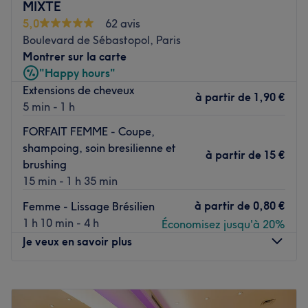
MIXTE
mémorable.
5,0
62 avis
Boulevard de Sébastopol, Paris
Transport public le plus proche
Montrer sur la carte
Le salon est situé à une minute à pied de la station de
"Happy hours"
métro Rambuteau.
Extensions de cheveux
à partir de
1,90 €
5 min - 1 h
L’équipe
Charline, Hua et Alice sont ravies de partager leur
FORFAIT FEMME - Coupe,
savoir-faire.
shampoing, soin bresilienne et
à partir de
15 €
brushing
Nos coups de cœur :
15 min - 1 h 35 min
L’atmosphère : une ambiance conviviale dans un institut
à partir de
0,80 €
Femme - Lissage Brésilien
cosy où vous vous sentirez détendu.
1 h 10 min - 4 h
Économisez jusqu'à 20%
Les spécialités de l’établissement : la beauté des ongles
Je veux en savoir plus
et les massages.
La marque et produits utilisés : OPI.
Lundi
12:00
–
18:00
Voir le salon
Mardi
10:30
–
19:00