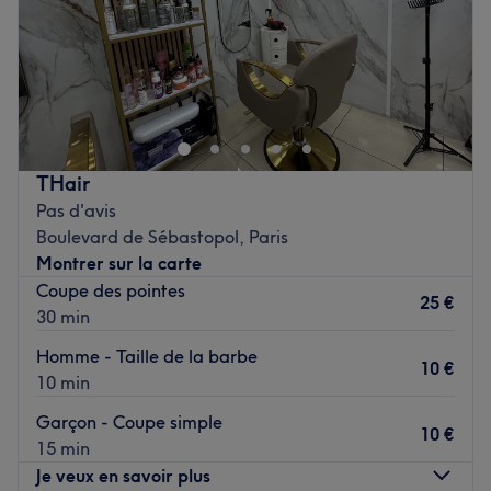
Dimanche
10:00
–
20:30
La Reine Spa est un institut de beauté installé dans le 3e
arrondissement de Paris. On profite d’un moment rien
qu’à soi grâce à des soins sur mesure effectués avec
professionnalisme. Chez La Reine Spa, la beauté
n'attend pas !
THair
Pas d'avis
Boulevard de Sébastopol, Paris
Transports publics les plus proches :
Montrer sur la carte
Tout près de la station de métro Arts et Métiers.
Coupe des pointes
25 €
30 min
L’équipe :
Homme - Taille de la barbe
10 €
Une équipe de professionnels est ravi de partager son
10 min
savoir-faire.
Garçon - Coupe simple
10 €
15 min
Je veux en savoir plus
Nos coups de cœur :