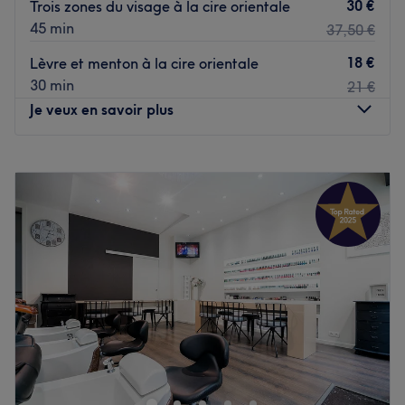
30 €
Trois zones du visage à la cire orientale
45 min
37,50 €
18 €
Lèvre et menton à la cire orientale
30 min
21 €
Je veux en savoir plus
Lundi
Fermé
Mardi
10:00
–
20:00
Mercredi
10:00
–
20:00
Jeudi
10:00
–
20:00
Vendredi
10:00
–
20:00
Samedi
10:00
–
20:00
Dimanche
Fermé
Bienvenue chez Institut Derya, un salon de beauté et
bien-être situé dans le 2ème arrondissement de Paris, à
deux pas de la station de métro Sentier. Vous serez
chaleureusement accueillis par Derya et Asli, toutes les