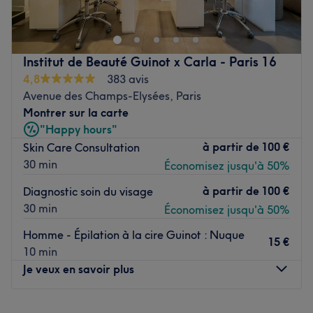
découvrir le bar à ongles Studio Coco Paris ! Profitez d'un
merveilleux moment dans un cadre joliment décoré où
l'on se sent bien. Cécile vous reçoit avec le sourire pour
vous proposer des prestations personnalisées tout en
Institut de Beauté Guinot x Carla - Paris 16
répondant à vos besoins, afin de sublimer vos ongles.
4,8
383 avis
Transports publics les plus proches
Avenue des Champs-Elysées, Paris
Le métro Boissière, desservi par la ligne 6 ou l’arrêt de
Montrer sur la carte
métro et RER Charles de Gaulle Etoile sur la ligne 1, 6, 2
"Happy hours"
et A.
à partir de
100 €
Skin Care Consultation
30 min
Économisez jusqu'à 50%
L’équipe
C'est Cécile qui vous accueille chaleureusement dans ce
à partir de
100 €
Diagnostic soin du visage
salon.
30 min
Économisez jusqu'à 50%
Nos coups de cœur :
Homme - Épilation à la cire Guinot : Nuque
L’atmosphère : on découvre une ambiance conviviale et
15 €
10 min
cocooning.
Je veux en savoir plus
La spécialité de l’établissement : la beauté des ongles.
Les marques et produits utilisés : Fox Nails et Cupio.
Lundi
10:00
–
19:00
Voir le salon