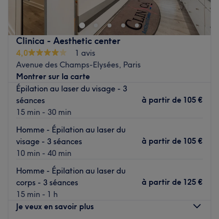
prenez le temps de reposer votre corps et votre esprit
grâce à des prestations sur mesure adaptées à vos
besoins., dans le
Clinica - Aesthetic center
4,0
1 avis
Transports publics les plus proches
Avenue des Champs-Elysées, Paris
À seulement trois minute à pied du métro Victor Hugo et
Montrer sur la carte
à quatre minutes du métro Boissière.
Épilation au laser du visage - 3
à partir de
105 €
séances
L'équipe
15 min - 30 min
Céline vous accueille chaleureusement. Ses compétences
variées garantissent une approche personnalisée, offrant
Homme - Épilation au laser du
des soins relaxants et thérapeutiques adaptés à vos
à partir de
105 €
visage - 3 séances
besoins spécifiques.
10 min - 40 min
Homme - Épilation au laser du
Nos coups de cœur :
à partir de
125 €
corps - 3 séances
L’atmosphère : découvrez un véritable cocon de
15 min - 1 h
relaxation, invitant à la détente.
Je veux en savoir plus
Les spécialités de l’établissement : les soins et massages.