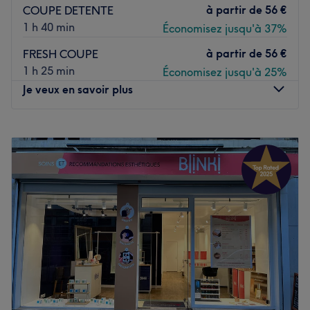
à partir de
56 €
COUPE DETENTE
1 h 40 min
Économisez jusqu'à 37%
à partir de
56 €
FRESH COUPE
1 h 25 min
Économisez jusqu'à 25%
Je veux en savoir plus
Lundi
10:00
–
20:00
Mardi
10:00
–
20:00
Mercredi
10:00
–
20:00
Jeudi
10:00
–
20:00
Vendredi
10:00
–
20:00
Samedi
10:00
–
20:00
Dimanche
10:00
–
18:00
Bienvenue dans un superbe barber du nom de Barbe, au
cœur du 16ème arrondissement de Paris !
Transport public le plus proche :
A quelques pas du