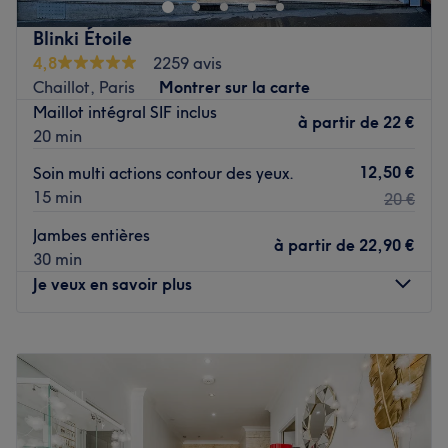
métro Boissière.
Blinki Étoile
L’équipe :
Des pro de la barbe et de la coiffure pour
4,8
2259 avis
hommes vous attendent chaleureusement et vous
Chaillot, Paris
Montrer sur la carte
proposent des prestations au top !
Maillot intégral SIF inclus
à partir de
22 €
Nos coups de cœur :
20 min
L’atmosphère :
Prenez place dans un lieu à la décoration
12,50 €
moderne et à l'ambiance chaleureuse
Soin multi actions contour des yeux.
La spécialité de l’établissement :
Barber
15 min
20 €
Les marques et produits utilisés :
Horace et L'Oréal
Jambes entières
Le petit plus :
Une ambiance cosy et musicale au top !
à partir de
22,90 €
30 min
Voir le salon
Je veux en savoir plus
Lundi
09:00
–
19:00
Mardi
09:00
–
19:00
Mercredi
09:00
–
19:00
Jeudi
09:00
–
19:00
Vendredi
09:00
–
19:00