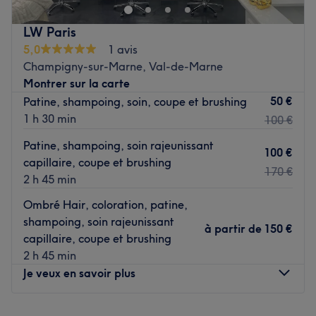
coiffure, superbes ongles ou bien encore un massage
relaxant : ce salon saura vous chouchouter de la tête aux
LW Paris
pieds !
5,0
1 avis
Transports publics les plus proches :
Champigny-sur-Marne, Val-de-Marne
Montrer sur la carte
Le salon se situe à Champigny-sur-Marne, proche de
50 €
Patine, shampoing, soin, coupe et brushing
l'arrêt de bus Le Plateau.
1 h 30 min
100 €
L'équipe :
Patine, shampoing, soin rajeunissant
Soraya, Arthika, Fathia et Amira vous accueillent et se
100 €
capillaire, coupe et brushing
tiennent à l'écoute de vos envies.
170 €
2 h 45 min
Nos coups de cœur :
Ombré Hair, coloration, patine,
L'atmosphère : une ambiance familiale et conviviale.
shampoing, soin rajeunissant
Les spécialités de l'établissement : les soins esthétiques
à partir de
150 €
capillaire, coupe et brushing
et épilations, onglerie, coiffure et massages.
2 h 45 min
Le petit plus : un accueil chaleureux et professionnel, le
Je veux en savoir plus
tout pour vous faire vivre une bonne expérience chez
'ASA
Méthode Indienne Beauté
' !
Lundi
Fermé
Voir le salon