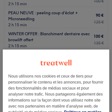
100 €
2 h 15 min
PEAU NEUVE : peeling coup d'éclat +
90 €
Microneedling
125 €
2 h 15 min
WINTER OFFER : Blanchiment dentaire avec
100 €
browlift offert
135 €
2 h 15 min
Je veux en savoir plus
Lundi
19:30
–
21:30
Mardi
19:30
–
21:30
Nous utilisons nos cookies et ceux de tiers pour
Mercredi
19:30
–
21:30
personnaliser le contenu et les annonces, pour fournir
Jeudi
19:30
–
21:30
des fonctionnalités de médias sociaux et pour
Vendredi
19:30
–
21:30
analyser notre trafic. Nous partageons également des
Samedi
10:00
–
20:00
informations sur la façon dont vous utilisez notre site
Dimanche
10:00
–
20:00
avec nos partenaires en matière d'analyse web, de