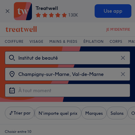
Treatwell
Use app
130K
JE M'IDENTIFIE
COIFFURE
VISAGE
MAINS & PIEDS
ÉPILATION
CORPS
MA
Trier par
N'importe quel prix
Marques
Salons
O
Choisir entre 10