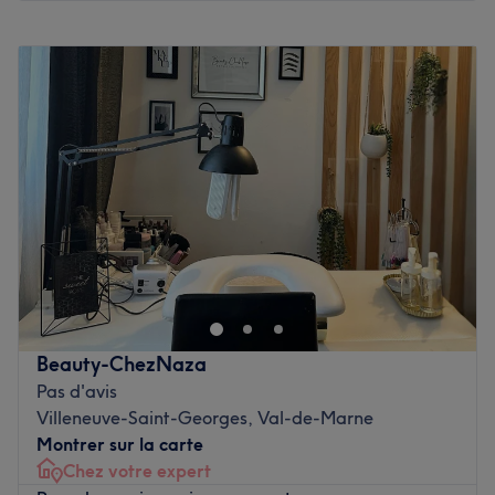
Voir le salon
Lundi
Fermé
Mardi
09:00
–
17:00
Mercredi
09:00
–
20:00
Jeudi
09:00
–
20:00
Vendredi
09:00
–
20:00
Samedi
09:00
–
20:00
Dimanche
09:00
–
20:00
Installé à Villeneuve-Saint-Georges, venez découvrir le
salon de coiffure Kiiki Beauty ! Vous profiterez d'un
agréable moment dans un lieu joliment décoré où vous
vous sentirez bien. Mileidy vous reçoit avec le sourire pour
vous proposer des prestations personnalisées tout en
Beauty-ChezNaza
répondant à vos besoins, afin de sublimer et mettre en
Pas d'avis
valeur votre chevelure.
Villeneuve-Saint-Georges, Val-de-Marne
Montrer sur la carte
Transport public le plus proche
Chez votre expert
Le salon est situé à quatre minutes à pied de la station