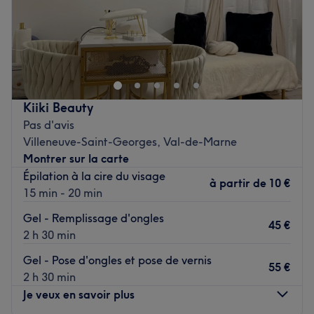
Mina Beauty est un institut de beauté situé dans la ville
de Villeneuve-Saint-Georges. On profite d’un moment
rien qu’à soi grâce à des soins sur mesure effectués avec
professionnalisme. Chez Mina Beauty, la beauté n'attend
pas !
Kiiki Beauty
L'équipe :
Pas d'avis
Villeneuve-Saint-Georges, Val-de-Marne
Simina, est dévouée à la satisfaction de ses clients. Elle
Montrer sur la carte
prend soin des clients avec attention et
Épilation à la cire du visage
professionnalisme, garantissant ainsi une expérience de
à partir de
10 €
15 min - 20 min
beauté de haute qualité.
Gel - Remplissage d'ongles
Nos coups de cœur :
45 €
2 h 30 min
L'atmosphère : Simina vous accueillera à son domicile,
dans une pièce dédiée. Vous découvrirez une décoration
Gel - Pose d'ongles et pose de vernis
55 €
chaleureuse, dans les tons gris, rose et terracotta.
2 h 30 min
Les spécialités de l'établissement : les soins du visage et
Je veux en savoir plus
du corps.