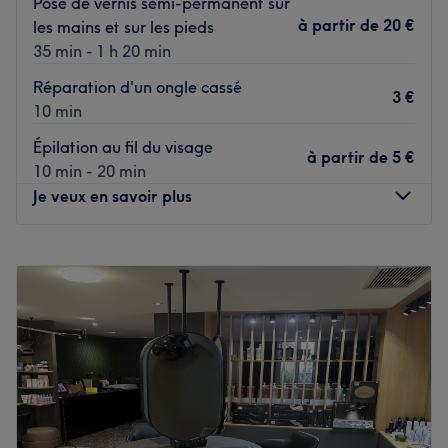
Pose de vernis semi-permanent sur
de RER Villeneuve-Saint-Georges.
à partir de
20 €
les mains et sur les pieds
35 min - 1 h 20 min
L’équipe
C'est Mileidy qui vous accueille chaleureusement dans ce
Réparation d'un ongle cassé
3 €
salon.
10 min
Épilation au fil du visage
Nos coups de cœur :
à partir de
5 €
10 min - 20 min
L’atmosphère : le salon offre une ambiance conviviale et
Je veux en savoir plus
cocooning.
Les spécialités de l’établissement : les coupes et les
Lundi
14:30
–
20:00
coiffages.
Mardi
14:30
–
20:00
Voir le salon
Mercredi
14:30
–
20:00
Jeudi
14:30
–
20:00
Vendredi
14:30
–
20:00
Samedi
10:00
–
19:00
Dimanche
Fermé
.Installé à Villeneuve-Saint-Georges, venez découvrir