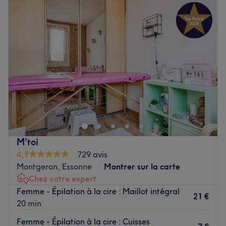
Mardi
09:00
–
18:30
Mercredi
09:00
–
19:00
Jeudi
09:00
–
19:00
Vendredi
09:00
–
19:00
Samedi
09:00
–
18:00
Dimanche
Fermé
Installé à Villeneuve-le-Roi, venez découvrir le salon de
coiffure Le boudoir d'Anita ! Vous profiterez d'un
agréable moment dans un lieu joliment décoré où vous
vous sentirez bien. Une équipe de professionnelles vous
reçoit avec le sourire pour vous proposer des prestations
M'toi
personnalisées tout en répondant à vos besoins, afin de
4,9
729 avis
sublimer et mettre en valeur votre chevelure.
Montgeron, Essonne
Montrer sur la carte
Chez votre expert
Transport public le plus proche
Femme - Épilation à la cire : Maillot intégral
Le salon est situé à dix minutes à pied de la station de
21 €
20 min
RER Villeneuve-le-Roi.
Femme - Épilation à la cire : Cuisses