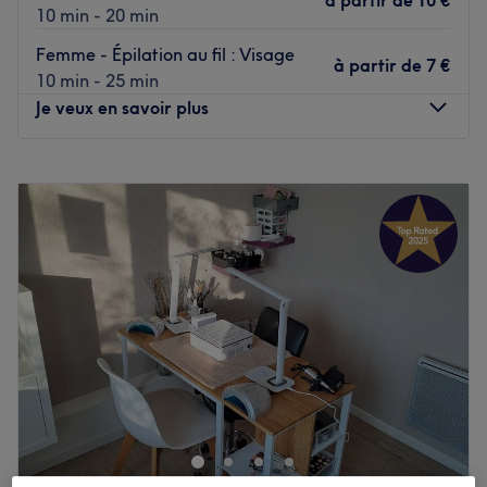
à partir de
10 €
10 min - 20 min
Femme - Épilation au fil : Visage
à partir de
7 €
10 min - 25 min
Je veux en savoir plus
Lundi
10:00
–
17:00
Mardi
10:00
–
19:00
Mercredi
Fermé
Jeudi
10:00
–
19:00
Vendredi
10:00
–
19:00
Samedi
10:00
–
19:00
Dimanche
Fermé
Bienvenue chez Institut Beauté Remède, un très bel
institut de beauté situé à Montgeron, dans l'Essonne, à
proximité de la gare de Montgeron Crosne.
Prenez place dans ce lieu au cadre élégant et moderne