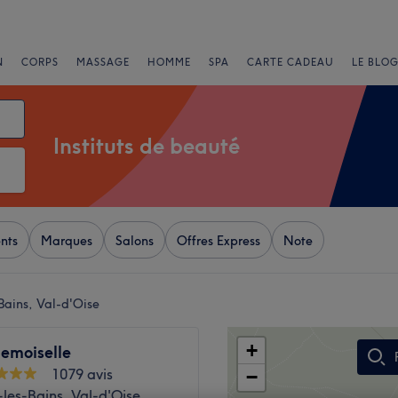
N
CORPS
MASSAGE
HOMME
SPA
CARTE CADEAU
LE BLOG
Instituts de beauté
nts
Marques
Salons
Offres Express
Note
Bains, Val-d'Oise
+
emoiselle
1079 avis
−
les-Bains, Val-d'Oise