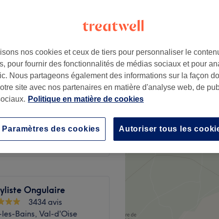
isons nos cookies et ceux de tiers pour personnaliser le contenu
60 €
complet
, pour fournir des fonctionnalités de médias sociaux et pour an
90 €
afic. Nous partageons également des informations sur la façon d
notre site avec nos partenaires en matière d'analyse web, de publ
à partir de
33 €
ociaux.
Politique en matière de cookies
l et SIF
35 €
Paramètres des cookies
Autoriser tous les cooki
yliste Ongulaire
3434 avis
les-Bains, Val-d'Oise