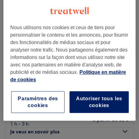
l'onglerie.
Réservez en ligne pour un rdv avec Zbobinails au studio
Voir le salon
Béguin
Nous utilisons nos cookies et ceux de tiers pour
La spécialité de l’établissement : le nail art
personnaliser le contenu et les annonces, pour fournir
Transport public le plus proche
des fonctionnalités de médias sociaux et pour
Tramway ligne T2 / métro M1 - arrêt reformés canebière
Douxnailsbb
analyser notre trafic. Nous partageons également des
5,0
54 avis
Voir le salon
informations sur la façon dont vous utilisez notre site
Thiers, Marseille
Montrer sur la carte
avec nos partenaires en matière d'analyse web, de
Gainage BIAB - Remplissage
publicité et de médias sociaux.
Politique en matière
à partir de
65 €
d'ongles
de cookies
1 h 30 min - 3 h
Gainage BIAB
Paramètres des
Autoriser tous les
à partir de
60 €
1 h - 3 h
cookies
cookies
Gel X - Pose d'extensions
à partir de
60 €
1 h - 3 h
Je veux en savoir plus