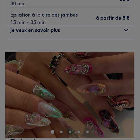
30 min
Épilation à la cire des jambes
à partir de
8 €
15 min - 35 min
Je veux en savoir plus
Lundi
10:00
–
19:00
Mardi
10:00
–
19:00
Mercredi
10:00
–
19:00
Jeudi
10:00
–
19:00
Vendredi
10:00
–
19:00
Samedi
10:00
–
19:00
Dimanche
Fermé
Bienvenue chez Kera Beauté, votre destination
incontournable pour une expérience de coiffure et de
beauté dans le 1e arrondissement de Marseille.
Découvrez une gamme complète de soins esthétiques et
coiffure, conçus pour vous offrir une évasion totale du