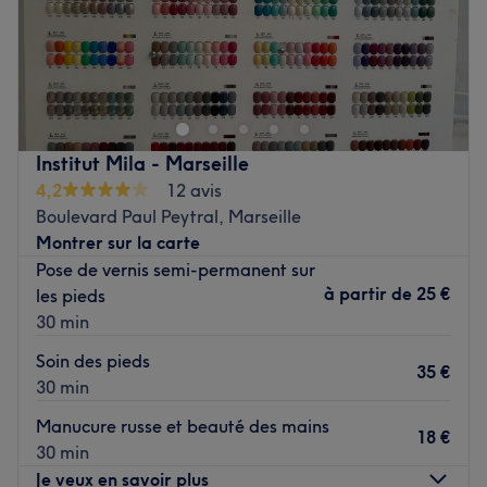
Royal Body Glow
Institut de beauté et bien-être à Marseille vieux port
Centre esthétique et bien-être
Activité principale : soins de beauté visage et corps.
Institut Mila - Marseille
Situé au Vieux-Port, Royal Body Glow propose une
4,2
12 avis
approche complète de la beauté et du bien-être,
Boulevard Paul Peytral, Marseille
combinant soins esthétiques, relaxation et techniques de
Montrer sur la carte
remodelage corporel. L’institut met en avant plus de 20
Pose de vernis semi-permanent sur
ans d’expérience dans l’univers du bien-être et de
à partir de
25 €
les pieds
l’esthétique.
30 min
Prestations proposées
Soin des pieds
35 €
30 min
Beauté du regard
Extensions de cils cil à cil
Manucure russe et beauté des mains
18 €
Extensions volume mixte
30 min
Extensions volume russe
Je veux en savoir plus