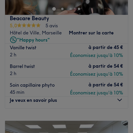
vous à vivre un moment unique hors du temps !
L'équipe
Beacare Beauty
5,0
5 avis
Widad et son équipe sont toujours à la pointe des
Hôtel de Ville, Marseille
Montrer sur la carte
dernières tendances afin de transformer toutes vos envies
"Happy hours"
capillaires et beauté en réalité.
à partir de
45 €
Vanille twist
Nos coups de cœur :
2 h
Économisez jusqu'à 10%
L'atmosphère : une décoration avec une ambiance
agréable.
à partir de
54 €
Barrel twist
Les spécialités de l'établissement : les colorations,
2 h
Économisez jusqu'à 10%
l'onglerie, la beauté du regard et les soins du visage.
à partir de
54 €
Soin capillaire phyto
Les marques et les produits utilisés : VVynn, Elya Maje,
45 min
Économisez jusqu'à 10%
Schwartzkopf et L'Oréal.
Je veux en savoir plus
Voir le salon
Lundi
10:00
–
19:00
Mardi
10:00
–
19:00
Mercredi
10:00
–
19:00