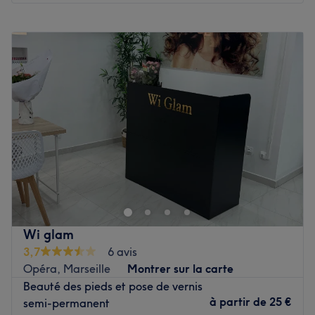
Lundi
10:00
–
18:00
Mardi
10:00
–
18:00
Mercredi
10:00
–
18:00
Jeudi
10:00
–
18:00
Vendredi
10:00
–
18:00
Samedi
10:00
–
18:00
Dimanche
Fermé
Situé dans le 1e arrondissement de Marseille,
Douxnailsbb est un bar à ongles à l'ambiance conviviale
et décontractée. Lucie, professionnelle ongulaire et
passionnée, vous accueille avec le sourire. Elle vous
proposera une large gamme de prestations pour la mise
Wi glam
en beauté de vos ongles. Des poses de vernis, des
3,7
6 avis
beautés des mains et des pieds, des rallongements ou
Opéra, Marseille
Montrer sur la carte
nail art, rien n'est oublié pour prendre soin de vous !
Beauté des pieds et pose de vernis
à partir de
25 €
semi-permanent
Transport public le plus proche