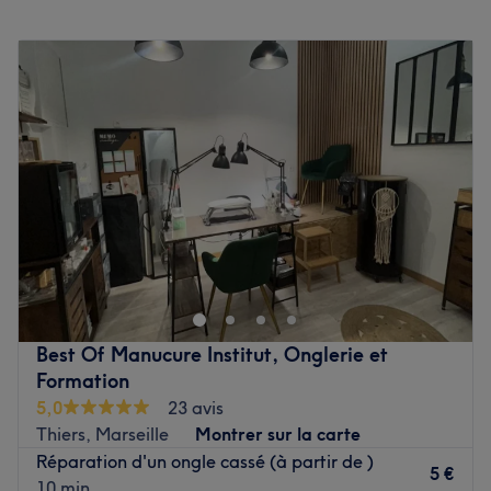
Lundi
10:00
–
18:00
Voir le salon
Mardi
10:00
–
19:00
Mercredi
10:00
–
19:00
Jeudi
10:00
–
19:00
Vendredi
10:00
–
19:00
Samedi
10:00
–
18:00
Dimanche
Fermé
Bienvenue chez Maison Sophia, votre destination
incontournable pour une expérience de coiffure et de
beauté dans le 1e arrondissement de Marseille.
Découvrez une gamme complète de soins esthétiques et
coiffure, conçus pour vous offrir une évasion totale du
Best Of Manucure Institut, Onglerie et
quotidien. Accordez-vous une pause bien-être et laissez-
Formation
vous dorloter par une équipe spécialiste en beauté, qui
5,0
23 avis
saura répondre à vos besoins avec expertise. Réservez
Thiers, Marseille
Montrer sur la carte
dès maintenant pour une parenthèse de douceur et de
Réparation d'un ongle cassé (à partir de )
bien-être.
5 €
10 min