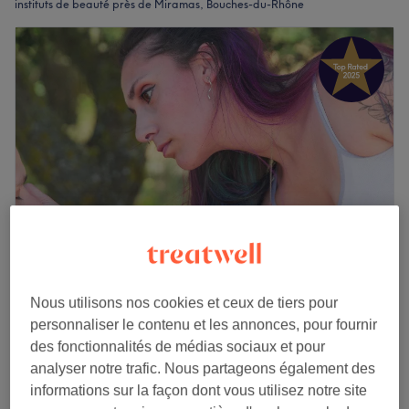
instituts de beauté près de Miramas, Bouches-du-Rhône
Marjorie Bien-être
Nous utilisons nos cookies et ceux de tiers pour
5,0
114 avis
personnaliser le contenu et les annonces, pour fournir
Miramas, Bouches-du-Rhône
des fonctionnalités de médias sociaux et pour
Montrer sur la carte
analyser notre trafic. Nous partageons également des
Épilation à la cire des sourcils
7 €
informations sur la façon dont vous utilisez notre site
15 min