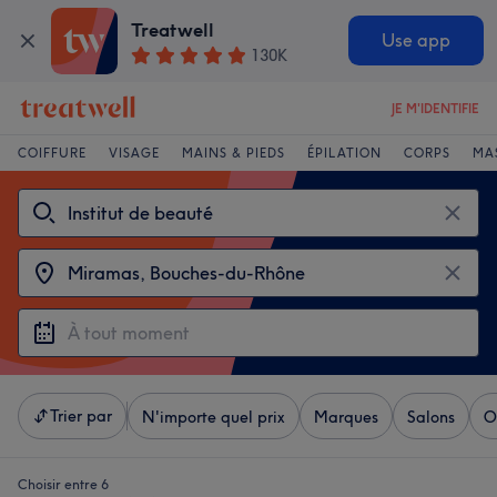
Treatwell
Use app
130K
JE M'IDENTIFIE
COIFFURE
VISAGE
MAINS & PIEDS
ÉPILATION
CORPS
MA
Trier par
N'importe quel prix
Marques
Salons
O
Choisir entre 6