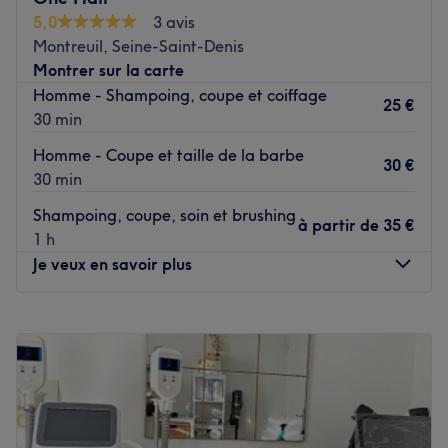
vous prenez place ! C'est spacieux, propre et très
5,0
3 avis
lumineux grâce aux vitrines !
Montreuil, Seine-Saint-Denis
Montrer sur la carte
Vous êtes accueilli par une équipe au top qui prend le
Homme - Shampoing, coupe et coiffage
temps d'écouter vos envies et qui réalise pour vous des
25 €
30 min
soins de qualité avec des produits de qualité signés
L'Oréal, INOA, ou encore Atanga ! Vos coiffeurs sont
Homme - Coupe et taille de la barbe
30 €
experts en coiffure européenne ou en afro pour un rendu
30 min
sur mesure et fidèle à vos attentes ! Défrisages, Nattes,
Shampoing, coupe, soin et brushing
Tissages n'ont aucun secret pour vos professionnels !
à partir de
35 €
1 h
Envie d'une coupe qui relooke votre visage ? D'un lissage
Je veux en savoir plus
brésilien pour des cheveux lisses ? Direction Nappy Hair
Coiffure ! Soins capillaires experts, coupes homme ou
Lundi
Fermé
colorations et balayage pour un nouveau look, vous
Mardi
09:00
–
19:00
trouvez votre bonheur dans un salon à l'ambiance
Mercredi
09:00
–
19:00
conviviale !
Jeudi
09:00
–
19:00
Vendredi
09:00
–
19:00
Pour un nouveau look à la hauteur de vos attentes,
Samedi
09:00
–
19:00
direction Nappy Hair Coiffure !