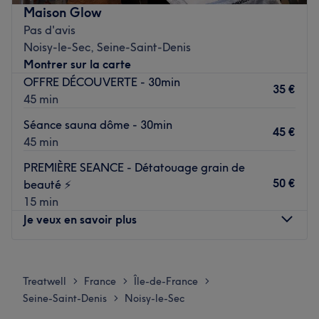
vous proposer des prestations personnalisées tout en
Maison Glow
répondant à vos besoins, afin de sublimer et mettre en
Pas d'avis
valeur votre chevelure.
Noisy-le-Sec, Seine-Saint-Denis
Montrer sur la carte
Transport public le plus proche
OFFRE DÉCOUVERTE - 30min
Le salon est situé à trois minutes à pied de la station de
35 €
45 min
RER Noisy-le-Sec.
Séance sauna dôme - 30min
45 €
L’équipe
45 min
C'est Yasmine et soin équipe qui vous accueillent
PREMIÈRE SEANCE - Détatouage grain de
chaleureusement dans ce salon.
50 €
beauté ⚡️
15 min
Nos coups de cœur :
Je veux en savoir plus
L’atmosphère : le salon offre une ambiance conviviale et
cocooning.
Lundi
Fermé
Les spécialités de l’établissement : les coupes et les
Mardi
10:00
–
18:00
coiffages.
Treatwell
France
Île-de-France
>
>
>
Mercredi
10:00
–
18:00
Seine-Saint-Denis
Noisy-le-Sec
Voir le salon
>
Jeudi
10:00
–
18:00