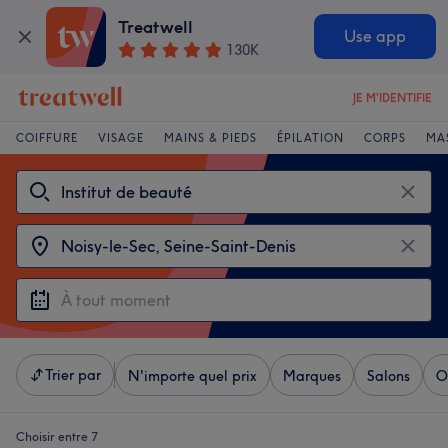
Treatwell
Use app
130K
JE M'IDENTIFIE
COIFFURE
VISAGE
MAINS & PIEDS
ÉPILATION
CORPS
MA
Trier par
N'importe quel prix
Marques
Salons
O
Choisir entre 7