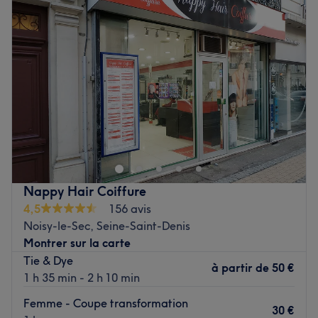
Mercredi
Fermé
Jeudi
11:00
–
20:00
Vendredi
11:00
–
20:00
Samedi
11:00
–
15:00
Dimanche
Fermé
Vienna est un institut de beauté situé dans la ville de
Montreuil. Raveena accueille ses clients dans un institut à
la décoration moderne et épurée, et propose toutes sortes
de prestations. Beauté des ongles, Soin du corps ou du
visage, Epilations ou encore Maquillage semi-permanent.
Nappy Hair Coiffure
Vienna, c'est l'endroit idéal pour prendre soin de soi de
4,5
156 avis
la tête aux pieds !
Noisy-le-Sec, Seine-Saint-Denis
Voir le salon
Montrer sur la carte
Tie & Dye
à partir de
50 €
1 h 35 min - 2 h 10 min
Femme - Coupe transformation
30 €