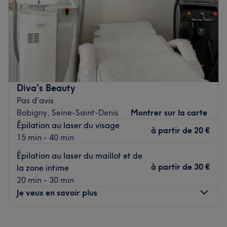
Dimanche
Fermé
Voir le salon
Installé à Montreuil, venez découvrir le salon de coiffure
One Hair ! Vous profiterez d'un agréable moment dans un
lieu joliment décoré où vous vous sentirez bien. Julien et
Sara vous reçoit avec le sourire pour vous proposer des
prestations personnalisées tout en répondant à vos
Diva's Beauty
besoins, afin de sublimer et mettre en valeur votre
Pas d'avis
chevelure.
Bobigny, Seine-Saint-Denis
Montrer sur la carte
Épilation au laser du visage
Transport public le plus proche
à partir de
20 €
15 min - 40 min
Le salon est situé à cinq minutes à pied de la station de
métro La Dhuys.
Épilation au laser du maillot et de
à partir de
30 €
la zone intime
L’équipe
20 min - 30 min
C'est Julien qui vous accueille chaleureusement dans ce
Je veux en savoir plus
salon.
Lundi
10:00
–
18:00
Nos coups de cœur :