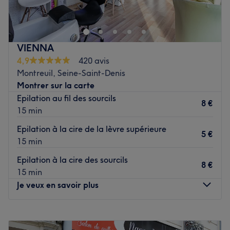
Noisy-le-Sec. Profitez d'un moment rien qu'à vous grâce à
des soins sur mesure effectués avec professionnalisme. Le
salon met l'accent sur les soins et garantit une expérience
mémorable.
VIENNA
4,9
420 avis
Transport public le plus proche
Montreuil, Seine-Saint-Denis
Tout près de l'arrêt de bus Noisy-le-Sec.
Montrer sur la carte
L’équipe
Epilation au fil des sourcils
8 €
L'équipe est ravie de partager son savoir-faire.
15 min
Epilation à la cire de la lèvre supérieure
Nos coups de cœur :
5 €
15 min
L’atmosphère : une ambiance conviviale dans un institut
moderne où vous vous sentirez détendu.
Epilation à la cire des sourcils
8 €
Les spécialités de l’établissement : les soins du visage et
15 min
les soins du corps.
Je veux en savoir plus
Voir le salon
Lundi
11:00
–
20:00
Mardi
11:00
–
20:00