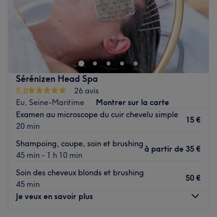
Dimanche
Fermé
Situé à Luneray, Nocienails est un bar à ongles à
l'ambiance conviviale et décontractée. Lucie,
professionnelle ongulaire et passionne, vous accueille
avec le sourire. Elle vous proposera une large gamme de
prestations pour la mise en beauté de vos ongles.
Sérénizen Head Spa
L'endroit n'est pas accessible pour les personnes en
5,0
26 avis
fauteuil roulant .
Eu, Seine-Maritime
Montrer sur la carte
Examen au microscope du cuir chevelu simple
15 €
20 min
Transport public le plus proche
À deux minutes à pied de l'arrêt de bus Luneray - Centre.
Shampoing, coupe, soin et brushing
à partir de
35 €
(ligne 501)
45 min - 1 h 10 min
Soin des cheveux blonds et brushing
50 €
L’équipe
45 min
Lucie, véritable experte en onglerie, vous reçoit chez elle.
Je veux en savoir plus
Nos coups de cœur