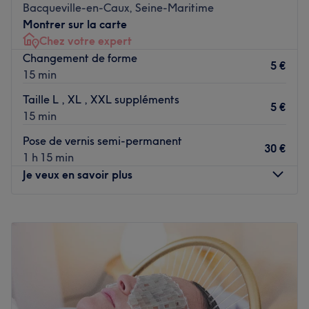
Bacqueville-en-Caux, Seine-Maritime
L’équipe :
Montrer sur la carte
Chez votre expert
C'est Cyrielle qui vous accueille chaleureusement dans ce
Changement de forme
salon.
5 €
15 min
Nos coups de cœur :
Taille L , XL , XXL suppléments
L’atmosphère : On découvre une ambiance conviviale et
5 €
15 min
cocooning.
Les spécialités de l’établissement : Les coupes et les
Pose de vernis semi-permanent
30 €
coiffages.
1 h 15 min
Les marques et produits utilisés : Revlon, Matrix.
Je veux en savoir plus
Voir le salon
Lundi
09:00
–
19:00
Mardi
09:00
–
19:00
Mercredi
09:00
–
19:00
Jeudi
09:00
–
19:00
Vendredi
09:00
–
19:00
Samedi
Fermé