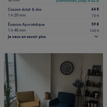
30 min
Économisez jusqu'à 42%
44 €
Cocoon éclat & dos
1 h 20 min
75 €
59 €
Évasion Ayurvédique
1 h 40 min
108 €
Je veux en savoir plus
Lundi
14:00
–
18:00
Mardi
09:30
–
19:00
Mercredi
09:30
–
19:00
Jeudi
09:30
–
19:00
Vendredi
09:30
–
19:00
Samedi
09:00
–
16:30
Dimanche
Fermé
Douc'heure à la campagne à Saint-Clair-sur-l'Elle.
Profitez d'un moment rien qu'à vous grâce à des soins sur