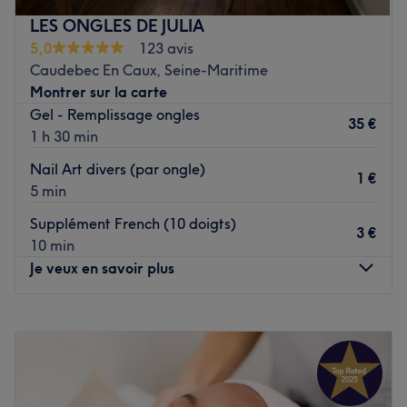
LES ONGLES DE JULIA
Tania Beleza se situe à deux minutes à pied de l'arrêt de
5,0
123 avis
bus marché en prenant le F3.
Caudebec En Caux, Seine-Maritime
C'est Tania, qui s'occupe personnellement de vous. Elle
Montrer sur la carte
est dévouée à vous offrir les meilleures prestations.
Gel - Remplissage ongles
35 €
Nos coups de cœur :
1 h 30 min
L'atmosphère : vous entrez dans un établissement à la
Nail Art divers (par ongle)
décoration cocooning.
1 €
5 min
La spécialité de l'établissement: les poses d'ongles en
gel.
Supplément French (10 doigts)
3 €
10 min
Voir le salon
Je veux en savoir plus
Lundi
10:00
–
19:00
Mardi
10:00
–
19:00
Mercredi
10:00
–
19:00
Jeudi
10:00
–
19:00
Vendredi
10:00
–
19:00