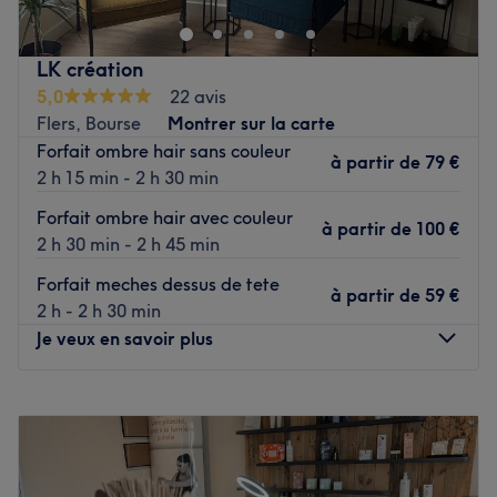
mesure effectués avec professionnalisme. Que ce soit
pour une pause bien-être rapide ou une journée de
cocooning, le salon met l'accent sur les soins et garantit
LK création
une expérience mémorable.
5,0
22 avis
L’équipe
Flers, Bourse
Montrer sur la carte
Ines est ravie de partager son savoir-faire.
Forfait ombre hair sans couleur
à partir de
79 €
2 h 15 min - 2 h 30 min
Nos coups de cœur :
L’atmosphère : une ambiance conviviale dans un institut
Forfait ombre hair avec couleur
à partir de
100 €
moderne où vous vous sentirez détendu.
2 h 30 min - 2 h 45 min
Les spécialités de l’établissement : Les épilations, les
Forfait meches dessus de tete
massages et les soins du visage.
à partir de
59 €
2 h - 2 h 30 min
Voir le salon
Je veux en savoir plus
Lundi
10:30
–
17:30
Mardi
08:30
–
18:30
Mercredi
Fermé
Jeudi
08:30
–
18:30