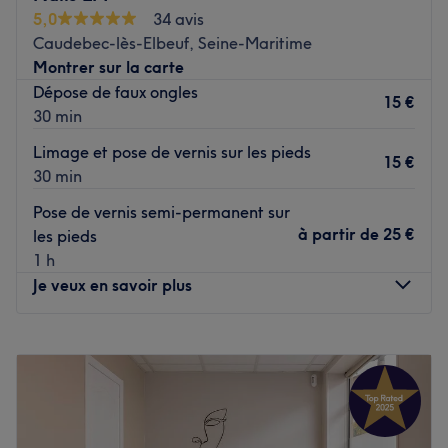
prendre soin de vous.
5,0
34 avis
Transport public le plus proche
Caudebec-lès-Elbeuf, Seine-Maritime
Montrer sur la carte
L'arrêt de bus O'Reilly est uniquement à une minute à
Dépose de faux ongles
pied du salon, desservi par la ligne 17.
15 €
30 min
L'équipe
Limage et pose de vernis sur les pieds
Bérengère vous accueille avec douceur et
15 €
30 min
professionnalisme pour vous offrir des soins personnalisés
et de qualité.
Pose de vernis semi-permanent sur
à partir de
25 €
les pieds
Nos coups de cœur :
1 h
L’atmosphère : un cadre chaleureux et convivial.
Je veux en savoir plus
Les spécialités de l’établissement : l'onglerie et les soins
du visage.
La marque utilisée : Docteur Renaud.
Lundi
09:00
–
19:00
Mardi
Fermé
Voir le salon
Mercredi
09:00
–
19:00
Jeudi
Fermé
Vendredi
Fermé