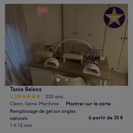
Mardi
09:00
–
17:30
Mercredi
09:00
–
17:30
Jeudi
09:00
–
17:30
Vendredi
09:00
–
17:30
Samedi
Fermé
Dimanche
Fermé
Bienvenue chez Elssy nail, un espace d'onglerie installé
dans la commune de Saint-Pierre-lès-Elbeuf, à quelques
kilomètres de Rouen. Ici, on découvre un cadre
confortable et chaleureux au sein d'une pièce dédiée, au
domicile de Sybille. N'hésitez pas à vous rendre chez
Tania Beleza
Elssy nail pour prendre soin de vos ongles lors d'un
5,0
233 avis
moment de détente. Au programme : des poses de vernis
Cleon, Seine-Maritime
Montrer sur la carte
semi-permanent, des beautés des pieds, et bien plus
Remplissage de gel sur ongles
encore !
à partir de
35 €
naturels
1 h 15 min
L’équipe :