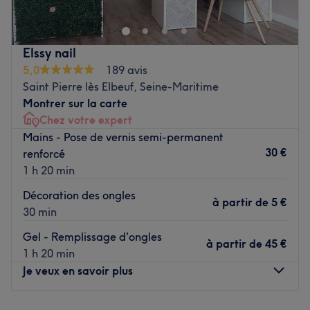
capillaires. Dirigé par Isaac, ce salon offre des
traitements personnalisés et professionnels pour sublimer
votre apparence.
Elssy nail
L’équipe
5,0
189 avis
Saint Pierre lès Elbeuf, Seine-Maritime
Isaac, expert en coiffure et soins de barbe, offre des soins
Montrer sur la carte
personnalisés et professionnels adaptés aux besoins de
Chez votre expert
chaque client.
Mains - Pose de vernis semi-permanent
Nos coups de cœur :
30 €
renforcé
L’atmosphère : un espace convivial, accueillant et
1 h 20 min
chaleureux qui assure une expérience de beauté
Décoration des ongles
agréable et relaxante.
à partir de
5 €
30 min
Les spécialités de l’établissement : les coupes, les soins
de barbe et les soins capillaires.
Gel - Remplissage d'ongles
à partir de
45 €
Voir le salon
1 h 20 min
Je veux en savoir plus
Lundi
09:00
–
17:30