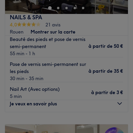
qualité.
Transports publics les plus proches :
À seulement 6
NAILS & SPA
minutes de la gare du Havre.
4,0
21 avis
L’équipe :
Jeffery et Paul, spécialistes en coiffure et
Rouen
Montrer sur la carte
barbiers, offrent un accueil chaleureux et sympathique à
Beauté des pieds et pose de vernis
leur clientèle.
à partir de
50 €
semi-permanent
Nos coups de cœur :
55 min - 1 h
L’atmosphère :
Le salon a une ambiance solaire et
unique, avec une capacité à traiter les clients avec soin.
Pose de vernis semi-permanent sur
Les spécialités de l’établissement :
Spécialisé dans la
à partir de
35 €
les pieds
coiffure afro, le salon est célèbre pour ses prestations
30 min - 35 min
dreadlocks, tissages et tresses.
Nail Art (Avec options)
Les marques et produits utilisés :
Franck Provosc, Olive
à partir de
3 €
5 min
Oil Professional ORS, Cantu, Phogee, Eco Professional
Je veux en savoir plus
Styling, Redist, Crazy Pouss.
Voir le salon
Lundi
10:00
–
19:00
Mardi
10:00
–
19:00