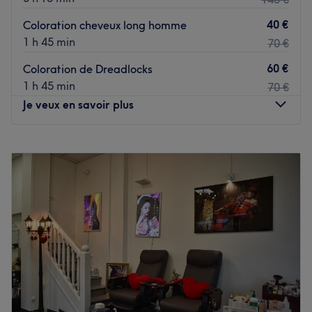
40 €
Coloration cheveux long homme
1 h 45 min
70 €
60 €
Coloration de Dreadlocks
1 h 45 min
70 €
Je veux en savoir plus
Lundi
09:00
–
20:00
Mardi
09:00
–
20:00
Mercredi
09:00
–
20:00
Jeudi
09:00
–
20:00
Vendredi
09:00
–
20:00
Samedi
09:00
–
20:00
Dimanche
Fermé
Découvrez Gms Dreadlocks Afro Barber Shop au Havre,
un salon spécialisé dans la coiffure afro et les dreadlocks,
offrant une ambiance chaleureuse et une expertise de