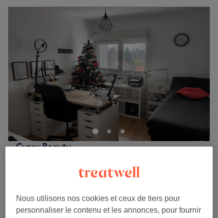
Cynsy Beauty
5,0
19 avis
Pontoise, Val-d'Oise
Montrer sur la carte
Chez votre expert
Réparation d'un ongle cassé
Nous utilisons nos cookies et ceux de tiers pour
5 €
30 min
personnaliser le contenu et les annonces, pour fournir