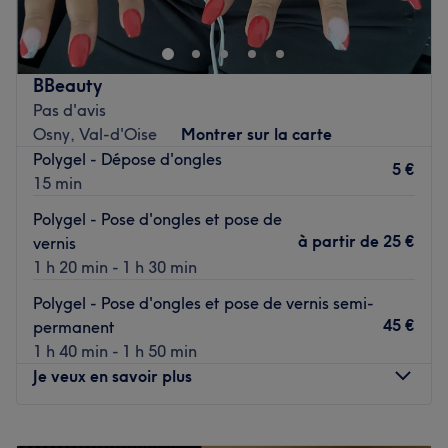
Voir le salon
expérience de soin professionnel, centrée sur la mise en
valeur de vos cils et sourcils, pour un regard sublimé.
Transport public le plus proche
BBeauty
Pas d'avis
L'institut est facilement accessible par le RER A (Gare de
Osny, Val-d'Oise
Montrer sur la carte
Cergy Saint-Christophe), situé à environ quatre minutes
Polygel - Dépose d'ongles
de marche, garantissant une accessibilité optimale.
5 €
15 min
L'arrêt de bus La Constellation est également à deux
minutes de marche.
Polygel - Pose d'ongles et pose de
à partir de
25 €
vernis
L'équipe
1 h 20 min - 1 h 30 min
Siata, une experte passionnée, vous accueille avec son
savoir-faire et sa minutie. Elle met son expertise au
Polygel - Pose d'ongles et pose de vernis semi-
service de vos yeux pour des prestations sur mesure,
45 €
permanent
assurant un résultat impeccable.
1 h 40 min - 1 h 50 min
Je veux en savoir plus
Nos coups de cœur :
L'atmosphère : un salon conçu pour un moment de soin
esthétique en toute tranquillité.
Lundi
10:00
–
19:00