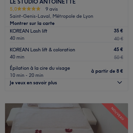
Transport public le plus proche
LE STUDIO ANTOINETTE
À seulement cinq minutes à pied de l’arrêt de bus
5,0
9 avis
Garanjou, garantissant une accessibilité pratique.
Saint-Genis-Laval, Métropole de Lyon
Montrer sur la carte
L’équipe
35 €
KOREAN Lash lift
Joanna accueille ses clientes avec expertise et
40 min
40 €
bienveillance pour des soins adaptés à leurs envies.
Nos coups de cœur :
45 €
KOREAN Lash lift & coloration
L’atmosphère : un cadre accueillant et apaisant, idéal
40 min
50 €
pour une mise en beauté relaxante.
Épilation à la cire du visage
Les spécialités de l’établissement : les ongles et la beauté
à partir de
8 €
10 min - 20 min
du regard.
Je veux en savoir plus
Voir le salon
Lundi
Fermé
Mardi
10:00
–
19:00
NOUVEAU
Mercredi
10:00
–
19:00
Jeudi
10:00
–
19:00
Vendredi
10:00
–
19:00