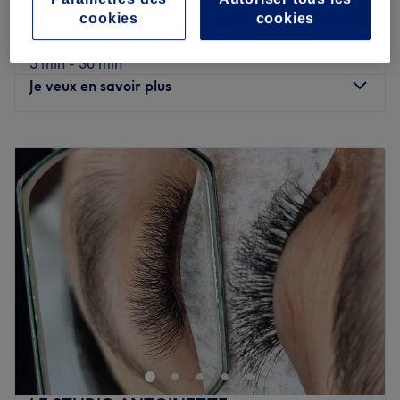
1 h
cookies
cookies
Nail Art (Avec options)
5 €
5 min - 30 min
Je veux en savoir plus
Lundi
08:30
–
16:30
Mardi
08:30
–
16:30
Mercredi
Fermé
Jeudi
08:30
–
16:30
Vendredi
08:30
–
16:30
Samedi
Fermé
Dimanche
Fermé
JD Beauté, situé à Oullins-Pierre-Bénite, est un institut
cosy et chaleureux spécialisé dans l'onglerie et la beauté
du regard, offrant des prestations soignées et
personnalisées.