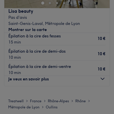
: Une équipe aux petits soins qui prend soin de vous
Lisa beauty
Nos coups de cœur
Pas d'avis
L’atmosphère : Plongez dans l’ambiance zen et
Saint-Genis-Laval, Métropole de Lyon
chaleureuse d’un bel espace lumineux de 100m², au décor
Montrer sur la carte
soigné et harmonieux, composé de cabines de soins
Épilation à la cire des fesses
cocooning.
10 €
15 min
La spécialité de l’établissement : Soins du visage,
massages, beauté des mains ou des pieds.
Épilation à la cire de demi-dos
10 €
Les marques et produits utilisés : Payot et Phyt's
10 min
Le petit plus : La qualité des prestations
Épilation à la cire de demi-ventre
10 €
Voir le salon
10 min
Je veux en savoir plus
Lundi
Fermé
Mardi
Fermé
Treatwell
France
Rhône-Alpes
Rhône
>
>
>
>
Mercredi
17:00
–
17:15
Métropole de Lyon
Oullins
>
Jeudi
Fermé