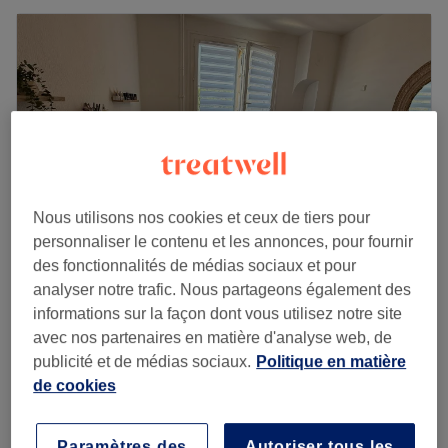
Nous utilisons nos cookies et ceux de tiers pour
personnaliser le contenu et les annonces, pour fournir
des fonctionnalités de médias sociaux et pour
analyser notre trafic. Nous partageons également des
JD Beauté, Oullins-Pierre-Bénite
informations sur la façon dont vous utilisez notre site
5,0
59 avis
avec nos partenaires en matière d'analyse web, de
Oullins, Métropole de Lyon
Montrer sur la carte
publicité et de médias sociaux.
Politique en matière
Maillot échancré
13 €
de cookies
15 min
Rehaussement et teinture des cils
45 €
Paramètres des
Autoriser tous les