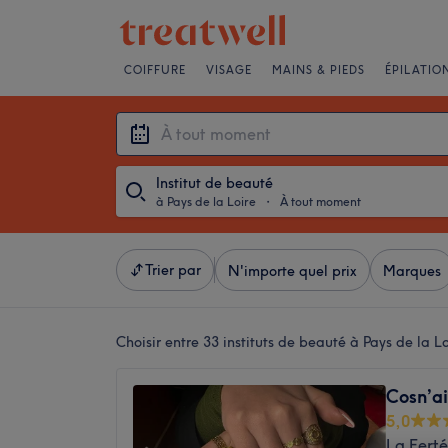
COIFFURE
VISAGE
MAINS & PIEDS
ÉPILATIO
Institut de beauté
à Pays de la Loire
・
À tout moment
Trier par
N'importe quel prix
Marques
Choisir entre 33
instituts de beauté à Pays de la Lo
Cosn’ai
5,0
La Ferté