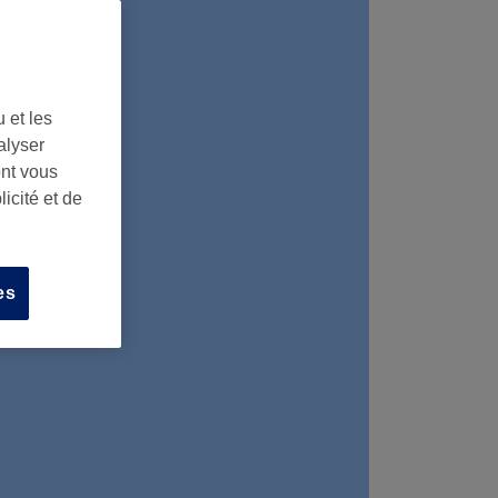
 et les
alyser
ont vous
icité et de
es