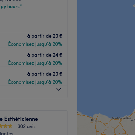
py hours"
d'or, Peggy Sage ou encore
tué dans la ville de Nantes.
Voir le salon
à partir de
20 €
rchent à se faire dorloter et
Économisez jusqu'à 20%
 beauté de qualité.
à partir de
24 €
Économisez jusqu'à 20%
l'arrêt de bus St-Donatien,
N.
à partir de
20 €
Économisez jusqu'à 20%
qui prend soin de ses clients
ra. Ici, chaque client est
 qu'il mérite, ce qui rend
ence agréable et relaxante.
e Esthéticienne
302 avis
ace à la décoration naturel
Nantes