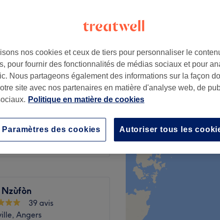
isons nos cookies et ceux de tiers pour personnaliser le contenu
à partir de
10 €
, pour fournir des fonctionnalités de médias sociaux et pour an
afic. Nous partageons également des informations sur la façon d
60 €
notre site avec nos partenaires en matière d'analyse web, de publ
ociaux.
Politique en matière de cookies
70 €
à partir de
45 €
Paramètres des cookies
Autoriser tous les cooki
 Nzùfòn
39 avis
ille, Angers