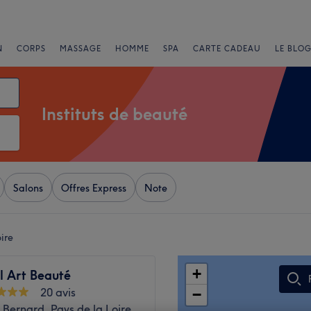
N
CORPS
MASSAGE
HOMME
SPA
CARTE CADEAU
LE BLOG
Instituts de beauté
Salons
Offres Express
Note
ire
+
l Art Beauté
20 avis
−
 Bernard, Pays de la Loire