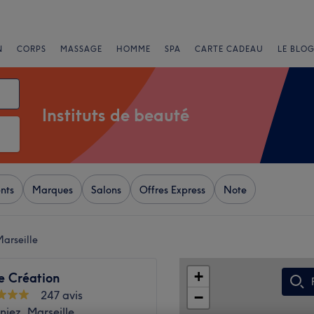
N
CORPS
MASSAGE
HOMME
SPA
CARTE CADEAU
LE BLOG
Instituts de beauté
nts
Marques
Salons
Offres Express
Note
Marseille
+
e Création
247 avis
−
niez, Marseille