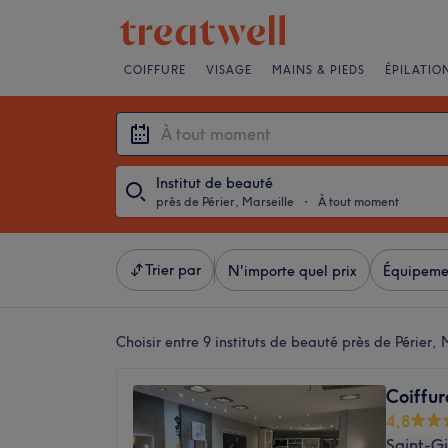
COIFFURE
VISAGE
MAINS & PIEDS
ÉPILATIO
Institut de beauté
près de Périer, Marseille
・
À tout moment
Trier par
N'importe quel prix
Équipeme
Choisir entre 9
instituts de beauté près de Périer, 
Coiffur
4,8
Saint-Gi