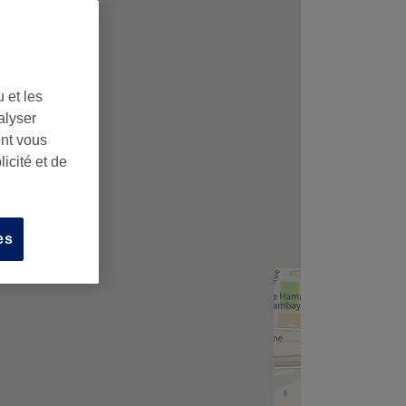
 et les
alyser
ont vous
icité et de
es