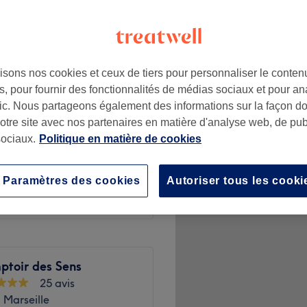
py hours"
isons nos cookies et ceux de tiers pour personnaliser le contenu
e
à partir de
100 €
, pour fournir des fonctionnalités de médias sociaux et pour an
afic. Nous partageons également des informations sur la façon d
à partir de
38,25 €
notre site avec nos partenaires en matière d'analyse web, de publ
ociaux.
Politique en matière de cookies
Économisez jusqu'à 15%
à partir de
88 €
Paramètres des cookies
Autoriser tous les cooki
ptoir des Sens
25 avis
 Marseille