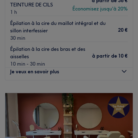
à partir de
36 €
TEINTURE DE CILS
Économisez jusqu'à 20%
1 h
Épilation à la cire du maillot intégral et du
20 €
sillon interfessier
30 min
Épilation à la cire des bras et des
à partir de
10 €
aisselles
10 min - 30 min
Je veux en savoir plus
Lundi
12:00
–
21:00
Mardi
12:00
–
21:00
Mercredi
11:30
–
21:00
Jeudi
12:00
–
21:00
Vendredi
12:00
–
21:00
Samedi
11:30
–
20:30
Dimanche
12:00
–
20:00