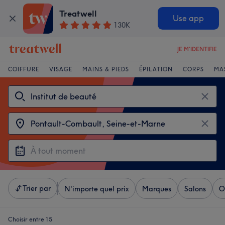
Treatwell
Use app
130K
JE M'IDENTIFIE
COIFFURE
VISAGE
MAINS & PIEDS
ÉPILATION
CORPS
MA
Trier par
N'importe quel prix
Marques
Salons
O
Choisir entre 15