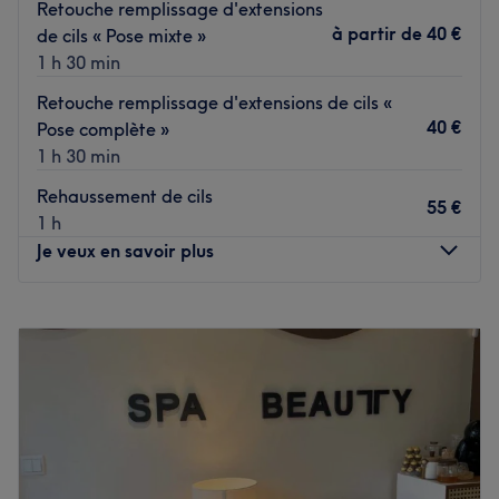
Retouche remplissage d'extensions
Au plaisir de vous accueillir et de vous offrir un moment
à partir de
40 €
de cils « Pose mixte »
de détente et de beauté 🤎
1 h 30 min
Voir le salon
Retouche remplissage d'extensions de cils «
40 €
Pose complète »
1 h 30 min
Rehaussement de cils
55 €
1 h
Je veux en savoir plus
Lundi
09:00
–
16:00
Mardi
09:00
–
16:00
Mercredi
Fermé
Jeudi
09:00
–
16:00
Vendredi
09:00
–
16:00
Samedi
09:00
–
14:00
Dimanche
Fermé