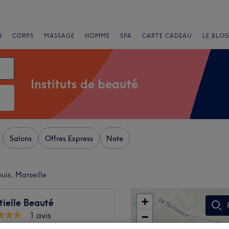
N
CORPS
MASSAGE
HOMME
SPA
CARTE CADEAU
LE BLOG
Instituts de beauté
Salons
Offres Express
Note
ouis, Marseille
+
tielle Beauté
1 avis
−
 Marseille