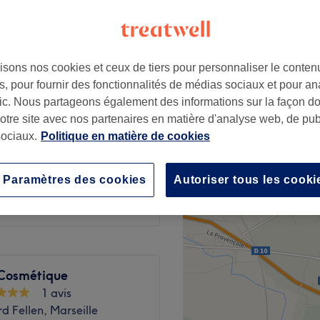
 votre expert
isons nos cookies et ceux de tiers pour personnaliser le contenu
, pour fournir des fonctionnalités de médias sociaux et pour an
à partir de
70 €
afic. Nous partageons également des informations sur la façon d
notre site avec nos partenaires en matière d'analyse web, de publ
à partir de
40 €
ociaux.
Politique en matière de cookies
intime
à partir de
25 €
Paramètres des cookies
Autoriser tous les cooki
 Cosmétique
1 avis
d Fellen, Marseille