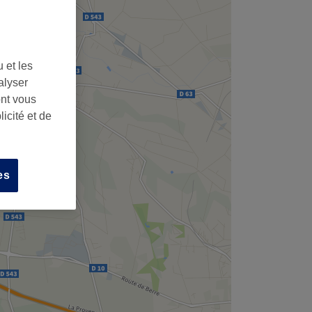
 et les
alyser
ont vous
icité et de
es