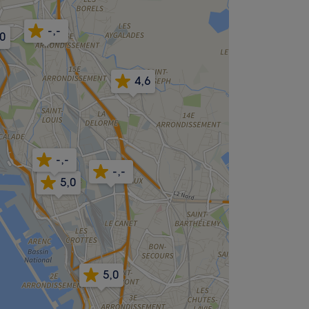
-,-
,0
4,6
-,-
-,-
5,0
5,0