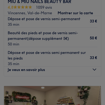
MIU & MIU NAILS BEAUTY BAR
intensifier votre regard et vous offrir un résultat sur
4,8
1059 avis
mesure.
Vincennes, Val-de-Marne
Montrer sur la carte
Voir le salon
Dépose et pose de vernis semi-permanent
33 €
35 min
Beauté des pieds et pose de vernis semi-
50 €
permanent(dépose supplément 5€)
50 min
Dépose et pose de vernis semi permanent sur
33 €
les pieds
35 min
Je veux en savoir plus
Lundi
10:00
–
19:30
Mardi
10:00
–
19:30
Mercredi
10:00
–
19:30
Jeudi
10:00
–
19:30