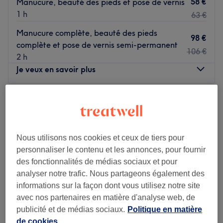
58 €
Manucure, beauté des pieds et pose de vernis
1 h
63 €
Manucure complète, beauté des pieds
98 €
complète et pose de vernis semi-permanent
106 €
2 h
Je veux en savoir plus
Lundi
10:00
–
19:30
Mardi
10:00
–
19:30
Mercredi
10:00
–
19:30
Jeudi
10:00
–
19:30
Nous utilisons nos cookies et ceux de tiers pour
Vendredi
10:00
–
19:30
personnaliser le contenu et les annonces, pour fournir
Samedi
10:00
–
19:30
des fonctionnalités de médias sociaux et pour
Dimanche
10:00
–
19:00
analyser notre trafic. Nous partageons également des
informations sur la façon dont vous utilisez notre site
Miss Nail, c'est la bonne adresse pour des ongles au top,
avec nos partenaires en matière d'analyse web, de
à Vincennes, en périphérie de Paris. On profite d'un
publicité et de médias sociaux.
Politique en matière
moment pour soi lors d'une beauté des ongles sur mesure.
de cookies