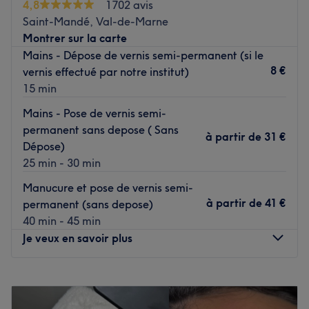
4,8
1702 avis
maîtres ! Vous vous sentez instantanément bien et profitez
Saint-Mandé, Val-de-Marne
d'un unique instant de bonheur, rien qu'à vous.
Montrer sur la carte
C’est la très agréable Mai qui vous accueille
Mains - Dépose de vernis semi-permanent (si le
chaleureusement et qui s’occupe de vous avec beaucoup
8 €
vernis effectué par notre institut)
d’attention.
15 min
Manucure, beauté des pieds, pose de vernis classique ou
Mains - Pose de vernis semi-
semi-permanent, ongles en gel, vous avez simplement
permanent sans depose ( Sans
à partir de
31 €
l'embarras du choix parmi des prestations de qualité et
Dépose)
effectuées avec des produits des marques de renom OPI,
25 min - 30 min
Essie, DCD, IDB ou encore Shellac.
Manucure et pose de vernis semi-
à partir de
41 €
permanent (sans depose)
Faites la découverte de cette jolie adresse d'où vous
40 min - 45 min
sortez avec des ongles sublimés !
Je veux en savoir plus
Voir le salon
Lundi
10:00
–
19:30
Mardi
10:00
–
19:30