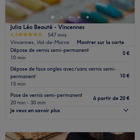
cosy et chaleureux spécialisé dans la coiffure pour
homme et femme ainsi que dans les soins capillaires.
Transport public le plus proche
À seulement quelques pas de la station de métro Saint-
Julia Léo Beauté - Vincennes
Mandé, garantissant une accessibilité pratique.
4,6
547 avis
Vincennes, Val-de-Marne
Montrer sur la carte
L’équipe
Dépose de vernis semi-permanent
Cristina accueille ses client·es avec attention et expertise,
5 €
10 min
pour des prestations capillaires soignées et
personnalisées, dans un cadre agréable et bienveillant.
Dépose de faux ongles avec/sans vernis semi-
10 €
permanent
Nos coups de cœur :
15 min
L’atmosphère : un cocon intime et doux, parfait pour
prendre soin de ses cheveux tout en se relaxant.
Pose de vernis semi-permanent
à partir de
20 €
Les spécialités de l’établissement : la coiffure homme et
20 min - 30 min
femme, et les soins capillaires.
Je veux en savoir plus
Voir le salon
Lundi
10:00
–
19:15
Mardi
10:00
–
19:15