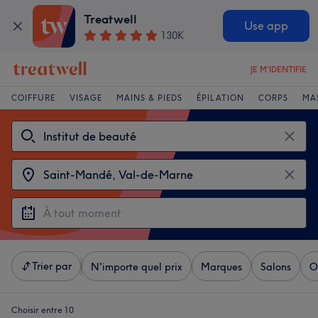
Treatwell
Use app
130K
JE M'IDENTIFIE
COIFFURE
VISAGE
MAINS & PIEDS
ÉPILATION
CORPS
MA
Trier par
N'importe quel prix
Marques
Salons
O
Choisir entre 10