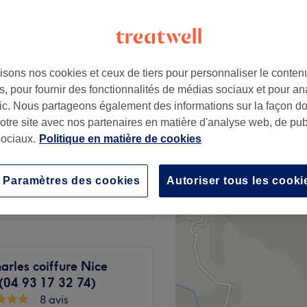
 votre expert
isons nos cookies et ceux de tiers pour personnaliser le contenu
35 €
, pour fournir des fonctionnalités de médias sociaux et pour an
40 €
afic. Nous partageons également des informations sur la façon d
notre site avec nos partenaires en matière d'analyse web, de publ
8 €
ociaux.
Politique en matière de cookies
à partir de
7 €
Paramètres des cookies
Autoriser tous les cooki
arles coiffure Nice
(04 93 17 32 74)
8 avis