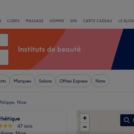
N
CORPS
MASSAGE
HOMME
SPA
CARTE CADEAU
LE BLOG
Instituts de beauté
nts
Marques
Salons
Offres Express
Note
Philippe, Nice
+
sthétique
47 avis
−
ilippe, Nice