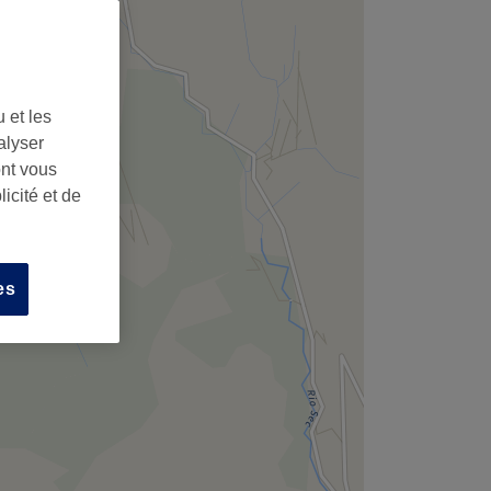
 et les
alyser
ont vous
icité et de
es