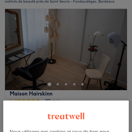
instituts de beauté près de Saint-Seurin - Fondaudèges, Bordeaux
Maison Hairskinn
4,9
99 avis
Saint-Seurin - Fondaudèges, Bordeaux
Montrer sur la carte
"Happy hours"
35 €
Diagnostic Capillaire
Nous utilisons nos cookies et ceux de tiers pour