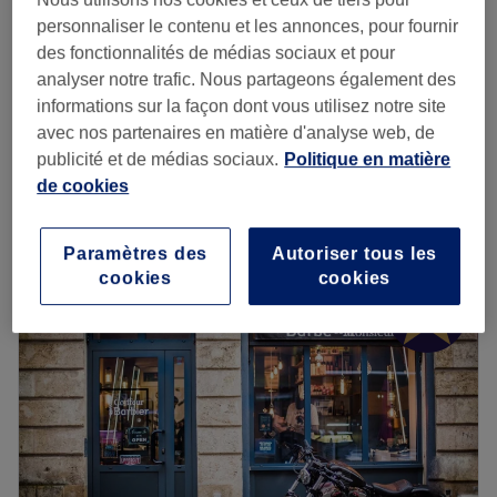
45 min
55 €
personnaliser le contenu et les annonces, pour fournir
des fonctionnalités de médias sociaux et pour
à partir de
52,50 €
Soin du visage purifiant
analyser notre trafic. Nous partageons également des
1 h
Économisez jusqu'à 25%
informations sur la façon dont vous utilisez notre site
Permanente (Cheveux Européens)
avec nos partenaires en matière d'analyse web, de
à partir de
60 €
1 h 15 min
publicité et de médias sociaux.
Politique en matière
Je veux en savoir plus
de cookies
Lundi
09:00
–
19:00
Paramètres des
Autoriser tous les
Mardi
10:00
–
20:00
cookies
cookies
Mercredi
09:00
–
19:00
Jeudi
10:00
–
20:00
Vendredi
10:00
–
20:00
Samedi
09:00
–
17:00
Dimanche
Fermé
Maison Hairskinn est un salon situé à Bordeaux,
spécialisé dans le diagnostic et soins capillaires et le