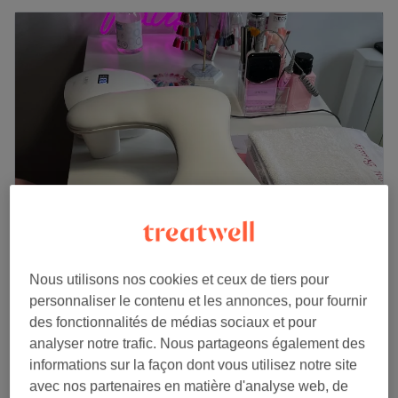
LDM BEAUTY
Nous utilisons nos cookies et ceux de tiers pour
5,0
93 avis
personnaliser le contenu et les annonces, pour fournir
Vernouillet, Yvelines
Montrer sur la carte
des fonctionnalités de médias sociaux et pour
Chez votre expert
analyser notre trafic. Nous partageons également des
Nail Art niveau 1 ( strass,
informations sur la façon dont vous utilisez notre site
à partir de
0,50 €
paillettes, chrome)
avec nos partenaires en matière d'analyse web, de
20 min