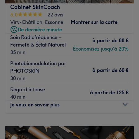
journée de cocooning, le salon met l'accent sur les soins
Cabinet SkinCoach
et garantit une expérience mémorable.
5,0
22 avis
Viry-Châtillon, Essonne
Montrer sur la carte
Transport public le plus proche
De dernière minute
À seulement six minutes à pied de l’arrêt du métro Viry-
Soin Radiofréquence –
Châtillon.
à partir de
88 €
Fermeté & Éclat Naturel
Économisez jusqu'à 20%
35 min
L’équipe
L’équipe s'investit pleinement pour garantir une
Photobiomodulation par
expérience agréable et satisfaisante pour vous.
à partir de
60 €
PHOTOSKIN
30 min
Nos coups de cœur
Regard intense
L’atmosphère : découvrez une ambiance conviviale dans
à partir de
125 €
40 min
un institut moderne.
Je veux en savoir plus
Les spécialités de l’établissement : les soins du visage et
les soins du corps.
Lundi
Fermé
Voir le salon
Mardi
09:00
–
16:30
Mercredi
Fermé