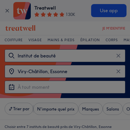
Treatwell
Use app
130K
JE M'IDENTIFIE
COIFFURE
VISAGE
MAINS & PIEDS
ÉPILATION
CORPS
MA
Trier par
N'importe quel prix
Marques
Salons
O
Choisir entre 7
instituts de beauté près de Viry-Châtillon, Essonne