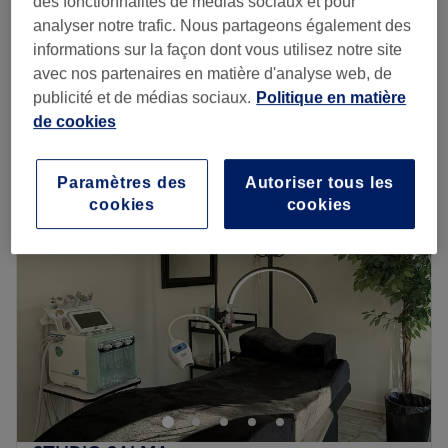
des fonctionnalités de médias sociaux et pour
35 min
analyser notre trafic. Nous partageons également des
Garçon - Coupe tondeuse
informations sur la façon dont vous utilisez notre site
10 €
20 min
avec nos partenaires en matière d'analyse web, de
Je veux en savoir plus
publicité et de médias sociaux.
Politique en matière
de cookies
Lundi
Fermé
Mardi
10:00
–
20:00
Paramètres des
Autoriser tous les
Mercredi
10:00
–
20:00
cookies
cookies
Jeudi
10:00
–
20:00
Vendredi
10:00
–
20:00
Samedi
10:00
–
20:00
Dimanche
10:00
–
20:00
Maison du barber est un barbier et coiffeur exclusivement
masculin, situé dans le centre-ville de Juvisy-sur-Orge, à
300 mètres de la gare RER.
Ce salon vous interpelle par sa jolie vitrine mais c’est à