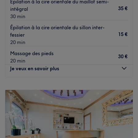
Épilation à la cire orientale du maillot semi-
beauté des mains et des pieds. On profite d'un moment
35 €
intégral
de détente lors duquel un service sur mesure sera
30 min
garantie par des mains de professionnelles.
Épilation à la cire orientale du sillon inter-
Voir le salon
15 €
fessier
20 min
Massage des pieds
30 €
20 min
Je veux en savoir plus
Lundi
Fermé
Mardi
11:00
–
20:00
Mercredi
10:00
–
20:00
Jeudi
11:00
–
20:00
Vendredi
11:00
–
20:00
Samedi
11:00
–
20:00
Dimanche
11:00
–
20:00