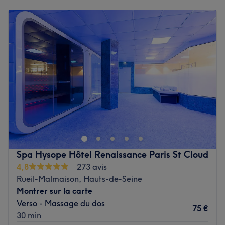
Lundi
Fermé
Voir le salon
Mardi
10:00
–
19:30
Mercredi
10:00
–
19:30
Jeudi
10:00
–
18:00
Vendredi
10:00
–
19:30
Samedi
10:00
–
19:30
Dimanche
Fermé
Monde du Bien-Être est un centre de beauté et un spa
situé dans les Hauts-de-Seine, à Rueil-Malmaison, à
proximité de l'hippodrome de Saint-Cloud.
Découvrez un magnifique endroit, à la beauté
Spa Hysope Hôtel Renaissance Paris St Cloud
époustouflante ! Au Monde de Bien-Être vous prenez
4,8
273 avis
place dans un somptueux spa et profitez du hammam, du
Rueil-Malmaison, Hauts-de-Seine
sauna, du jacuzzi ou de cabines de soins à l'ambiance
Montrer sur la carte
100 % orientale. Carreaux et mosaïques font de ce décor
Verso - Massage du dos
un lieu idéal de détente et de repos !
75 €
30 min