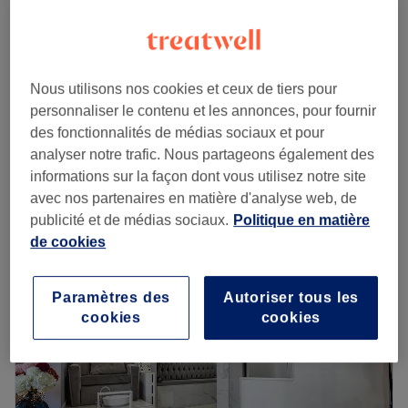
135 €
40 min
Massage Singapourien
à partir de
88 €
50min
Économisez jusqu'à 20%
Nous utilisons nos cookies et ceux de tiers pour
50 min
personnaliser le contenu et les annonces, pour fournir
à partir de
88 €
Massage Californien 50min
des fonctionnalités de médias sociaux et pour
50 min
Économisez jusqu'à 20%
analyser notre trafic. Nous partageons également des
informations sur la façon dont vous utilisez notre site
Je veux en savoir plus
avec nos partenaires en matière d'analyse web, de
publicité et de médias sociaux.
Politique en matière
Lundi
11:00
–
19:00
de cookies
Mardi
10:00
–
19:00
Mercredi
10:00
–
20:00
Jeudi
10:00
–
20:00
Paramètres des
Autoriser tous les
Vendredi
10:00
–
20:00
cookies
cookies
Samedi
10:00
–
20:00
Dimanche
10:00
–
18:00
Le Spa by Sothys - Relais de Malmaison est un spa situé