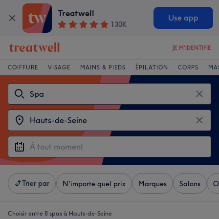
Treatwell
Use app
130K
JE M'IDENTIFIE
COIFFURE
VISAGE
MAINS & PIEDS
ÉPILATION
CORPS
MA
Trier par
N'importe quel prix
Marques
Salons
O
Choisir entre 8
spas à Hauts-de-Seine