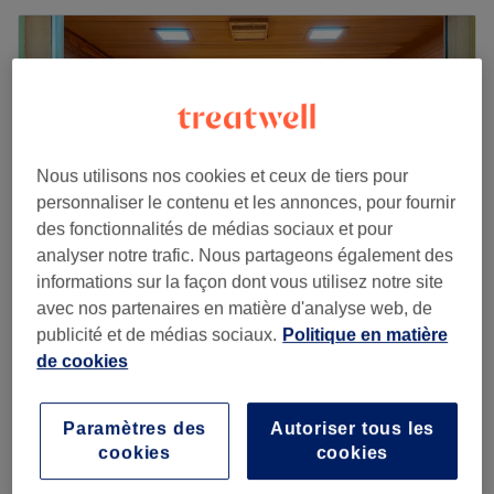
Nous utilisons nos cookies et ceux de tiers pour
personnaliser le contenu et les annonces, pour fournir
des fonctionnalités de médias sociaux et pour
analyser notre trafic. Nous partageons également des
informations sur la façon dont vous utilisez notre site
avec nos partenaires en matière d'analyse web, de
Spa Rêve & Sens
publicité et de médias sociaux.
Politique en matière
4,8
710 avis
de cookies
Vincennes, Val-de-Marne
Montrer sur la carte
89 €
Maderotherapie visage
Paramètres des
Autoriser tous les
1 h
119 €
cookies
cookies
Hammam privatif et Gommage au