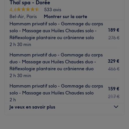
doux grâce à des soins haut de gamme, y compris des
Thaï spa - Dorée
soins prénatals. Profitez d’équipements de qualité,
4,6
533 avis
sélectionnés par des experts du bien-être. Réservez en
Bel-Air, Paris
Montrer sur la carte
ligne sur Saveurs d’Eaux et vivez un moment de détente
Hammam privatif solo - Gommage du corps
absolue en solo ou en duo.
189 €
solo - Massage aux Huiles Chaudes solo -
Réflexologie plantaire ou crânienne solo
276 €
Saveurs d'Eaux, c'est avant tout un moment pour vous,
2 h 30 min
axé sur votre bien-être profond.
Hammam privatif duo - Gommage du corps
329 €
duo - Massage aux Huiles Chaudes duo -
Accès : métro Saint-Mandé (1 mn à pied)
Réflexologie plantaire ou crânienne duo
466 €
Voir le salon
2 h 30 min
Hammam privatif solo - Gommage du corps
159 €
solo - Massage aux Huiles Chaudes solo
217 €
2 h
Je veux en savoir plus
Lundi
11:00
–
20:00