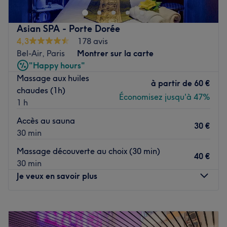
sur mesure adaptées à vos besoins.
Asian SPA - Porte Dorée
Transport public le plus proche
4,3
178 avis
Le spa est situé à deux minutes à pied de la station de
Bel-Air, Paris
Montrer sur la carte
métro Saint-Mandé.
"Happy hours"
Massage aux huiles
L’équipe
à partir de
60 €
chaudes (1h)
Une équipe de masseurs est aux petits soins pour sa
Économisez jusqu'à 47%
1 h
clientèle.
Accès au sauna
30 €
Nos coups de cœur :
30 min
L’atmosphère : une ambiance conviviale dans un institut
Massage découverte au choix (30 min)
moderne où l’on se sent détendu.
40 €
30 min
Les spécialités de l’établissement : les massages, les soins
Je veux en savoir plus
du corps et l'accès au spa.
Voir le salon
Lundi
11:00
–
19:00
Mardi
11:00
–
19:00