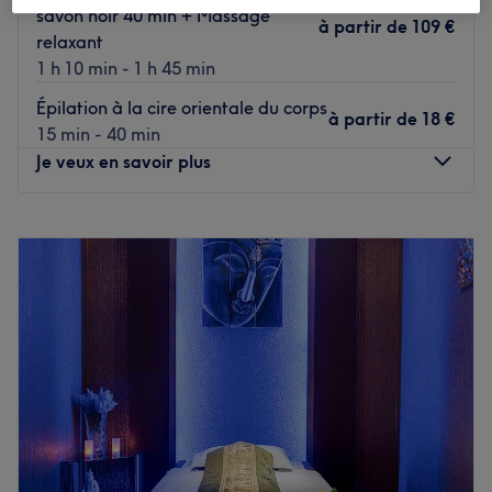
savon noir 40 min + Massage
à partir de
109 €
relaxant
1 h 10 min - 1 h 45 min
Épilation à la cire orientale du corps
à partir de
18 €
15 min - 40 min
Je veux en savoir plus
Lundi
10:00
–
20:00
Mardi
11:00
–
20:00
Mercredi
11:00
–
20:00
Jeudi
11:00
–
20:00
Vendredi
11:00
–
20:00
Samedi
11:00
–
20:00
Dimanche
Fermé
Bienvenue chez Rêve & Sens Spa situé à Vincennes.
Oubliez vos soucis du quotidien et prenez le temps de
reposer votre corps et votre esprit grâce à des prestations