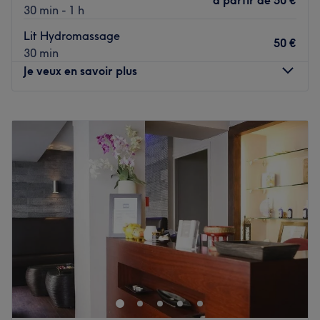
à partir de
50 €
30 min - 1 h
Lit Hydromassage
50 €
30 min
Je veux en savoir plus
Lundi
10:00
–
20:00
Mardi
10:00
–
20:00
Mercredi
10:00
–
20:00
Jeudi
10:00
–
20:00
Vendredi
10:00
–
20:00
Samedi
10:00
–
20:00
Dimanche
10:00
–
20:00
Découvrez Saveurs d’Eaux, votre spa privatif à Vincennes
- 94 - avec bassin de flottaison, lit d’hydromassage et spa
multifonction.
Offrez-vous une expérience de bien-être unique à prix