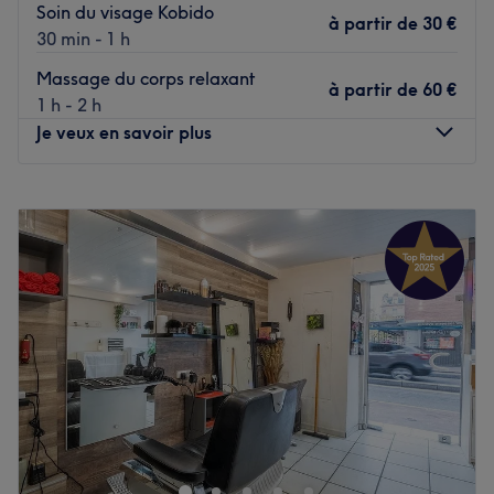
Soin du visage Kobido
à partir de
30 €
30 min - 1 h
Massage du corps relaxant
à partir de
60 €
1 h - 2 h
Je veux en savoir plus
Lundi
10:00
–
20:00
Mardi
10:00
–
20:00
Mercredi
10:00
–
20:00
Jeudi
10:00
–
20:00
Vendredi
10:00
–
20:00
Samedi
10:00
–
20:00
Dimanche
10:00
–
20:00
Massages sportif, bien-être et soins holistiques - Shen
Zen, situé à Toulouse, est une adresse privilégiée pour la
récupération physique et l'équilibre intérieur. Alexandre
vous y accueille pour une approche globale du corps,