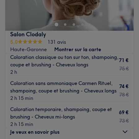
Installé à Aussonne, venez découvrir l'institut de beauté
Angie Institut Nails ! On profite d'un agréable moment
dans un lieu joliment décoré où l'on se sent bien.
Angélique vous reçoit avec le sourire pour vous proposer
des prestations personnalisées tout en répondant à vos
Salon Clodaly
besoins.
5,0
131 avis
L’équipe :
Haute-Garonne
Montrer sur la carte
Coloration classique ou ton sur ton, shampoing,
C'est
'Angélique
' qui vous accueille chaleureusement
71 €
coupe et brushing - Cheveux longs
dans ce salon.
75 €
2 h
Nos coups de cœur :
Coloration sans ammoniaque Carmen Rituel,
L’atmosphère : On découvre une ambiance conviviale et
74 €
shampoing, coupe et brushing - Cheveux longs
cocooning.
78 €
2 h 15 min
Les spécialités de l’établissement : La beauté des ongles.
Les marques et produits utilisés : Ongle 24 et Beauty
Coloration temporaire, shampoing, coupe et
69 €
Nails.
brushing - Cheveux mi-longs
73 €
Voir le salon
2 h 15 min
Je veux en savoir plus