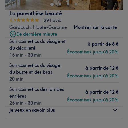
joliment décoré où l'on se sent bien. Marine et Sandrine
vous reçoivent avec le sourire pour vous proposer des
La parenthèse beauté
prestations personnalisées tout en répondant à vos
4,9
291 avis
besoins, afin de sublimer et mettre en valeur votre
Gardouch, Haute-Garonne
Montrer sur la carte
chevelure.
De dernière minute
Transports publics les plus proches :
Sun cosmetics du visage et
à partir de
8 €
du décolleté
Près de l'arrêt de bus Villeneuve Centre
Économisez jusqu'à 20%
15 min - 30 min
L’équipe :
Sun cosmetics du visage,
Marine et Sandrine vous accueillent chaleureusement
à partir de
12 €
du buste et des bras
dans ce salon.
Économisez jusqu'à 20%
20 min
Nos coups de cœur :
Sun cosmetics des jambes
L’atmosphère :
On découvre une ambiance conviviale et
à partir de
12 €
entières
cocooning.
Économisez jusqu'à 20%
25 min - 30 min
Les spécialités de l’établissement :
Les coupes et les
Je veux en savoir plus
coiffages.
Les marques et produits utilisés :
Américan Crew
Lundi
Fermé
Voir le salon