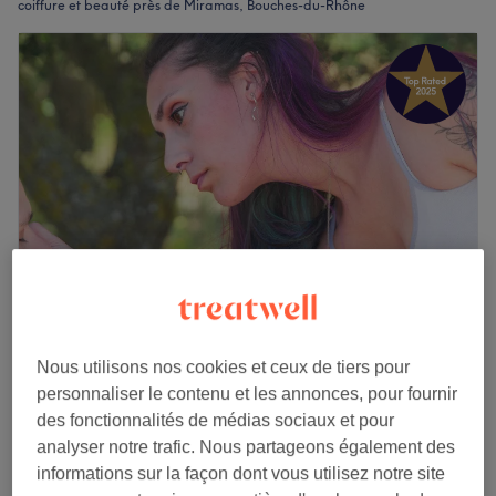
coiffure et beauté près de Miramas, Bouches-du-Rhône
Marjorie Bien-être
Nous utilisons nos cookies et ceux de tiers pour
5,0
116 avis
personnaliser le contenu et les annonces, pour fournir
Miramas, Bouches-du-Rhône
des fonctionnalités de médias sociaux et pour
Montrer sur la carte
analyser notre trafic. Nous partageons également des
Épilation à la cire des sourcils
7 €
informations sur la façon dont vous utilisez notre site
15 min