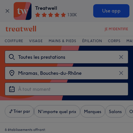
Treatwell
Use app
130K
JE M'IDENTIFIE
COIFFURE
VISAGE
MAINS & PIEDS
ÉPILATION
CORPS
MA
Trier par
N'importe quel prix
Marques
Salons
O
6 établissements offrant: