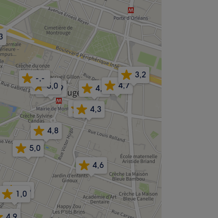
3
3,2
-,-
4,7
5,0
4,9
4,9
4,2
4,3
4,8
5,0
4,6
4,6
1,0
4,9