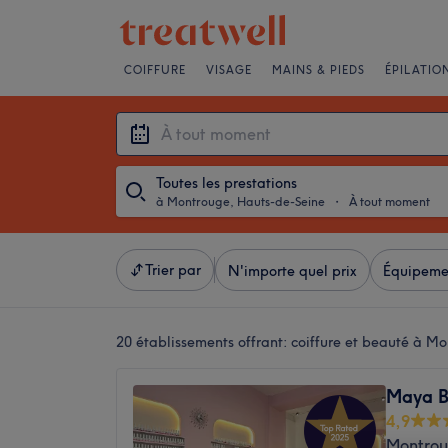
COIFFURE
VISAGE
MAINS & PIEDS
ÉPILATIO
Toutes les prestations
à Montrouge, Hauts-de-Seine
・
À tout moment
Trier par
N'importe quel prix
Équipeme
20 établissements offrant:
coiffure et beauté à M
Maya B
4,9
Montrou