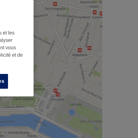
 et les
alyser
ont vous
icité et de
es