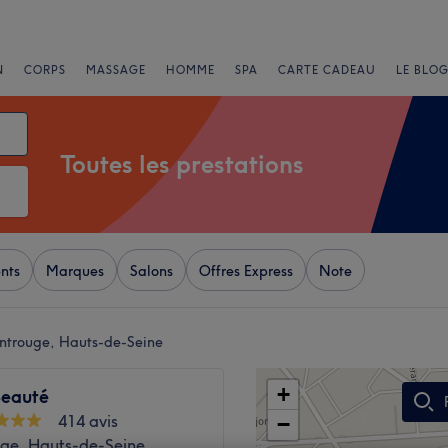
N
CORPS
MASSAGE
HOMME
SPA
CARTE CADEAU
LE BLOG
Toutes les prestations
nts
Marques
Salons
Offres Express
Note
ontrouge, Hauts-de-Seine
+
eauté
414 avis
−
ge, Hauts-de-Seine