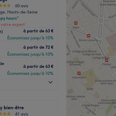
60 avis
es de vernis semi-permanent
ge, Hauts-de-Seine
py hours"
e coiffure spécialisé dans la
 votre expert
Voir le salon
s. Dirigé par Sophie, ce
à partir de
63 €
e)
ssionnels pour sublimer la
Économisez jusqu'à 10%
à partir de
72 €
rie de Montrouge.
Économisez jusqu'à 10%
 de
à partir de
63 €
oins capillaires, offre des
Économisez jusqu'à 10%
ptés aux besoins de chaque
ui assure une expérience de
y bien-être
 capillaires et la coiffure
41 avis