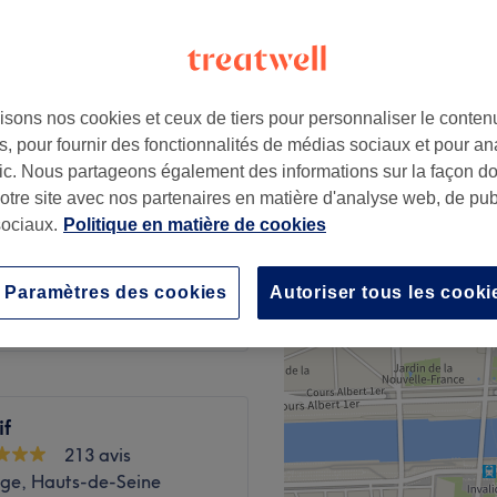
isons nos cookies et ceux de tiers pour personnaliser le contenu
à partir de
25 €
, pour fournir des fonctionnalités de médias sociaux et pour an
afic. Nous partageons également des informations sur la façon d
notre site avec nos partenaires en matière d'analyse web, de publ
à partir de
30 €
ociaux.
Politique en matière de cookies
permanent
à partir de
49 €
Paramètres des cookies
Autoriser tous les cooki
if
213 avis
ge, Hauts-de-Seine