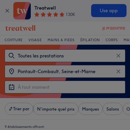
Treatwell
Use app
130K
JE M'IDENTIFIE
COIFFURE
VISAGE
MAINS & PIEDS
ÉPILATION
CORPS
MA
Trier par
N'importe quel prix
Marques
Salons
O
9 établissements offrant: