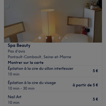
Samedi
11:30
–
23:00
Dimanche
11:30
–
23:00
Bienvenue chez Dahomey Spa situé à Pontault-Combault.
Oubliez vos soucis du quotidien et prenez le temps de
reposer votre corps et votre esprit grâce à des prestations
sur mesure adaptées à vos besoins.
Spa Beauty
Transport public le plus proche
Pas d'avis
À seulement une minute à pied de l’arrêt de bus
Pontault-Combault, Seine-et-Marne
Cimetière de Pontault.
Montrer sur la carte
Épilation à la cire du sillon interfessier
5 €
L’équipe
10 min
Aluzia et Cladia vous accueillent avec le sourire. Leurs
Épilation à la cire du visage
à partir de
5 €
compétences variées garantissent une approche
10 min - 30 min
personnalisée, offrant des soins relaxants et
Nail Art
thérapeutiques adaptés à vos besoins spécifiques.
5 €
10 min