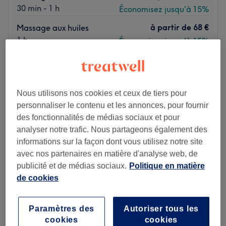
30 min - 1 h
Économisez jusqu'à 15%
à partir de
68 €
Massage aux huiles
1 h
Économisez jusqu'à 15%
à partir de
34 €
Réflexologie plantaire
30 min - 1 h
Économisez jusqu'à 15%
Je veux en savoir plus
Nous utilisons nos cookies et ceux de tiers pour
personnaliser le contenu et les annonces, pour fournir
Lundi
10:00
–
19:00
des fonctionnalités de médias sociaux et pour
Mardi
10:00
–
19:00
analyser notre trafic. Nous partageons également des
Mercredi
10:00
–
19:00
informations sur la façon dont vous utilisez notre site
Jeudi
10:00
–
19:00
avec nos partenaires en matière d'analyse web, de
Vendredi
10:00
–
19:00
publicité et de médias sociaux.
Politique en matière
Samedi
10:00
–
20:00
de cookies
Dimanche
10:30
–
19:30
Paramètres des
Autoriser tous les
Nuad salon de massage thai est un centre de bien-être
cookies
cookies
installé à Pontault-Combault à proximité du centre