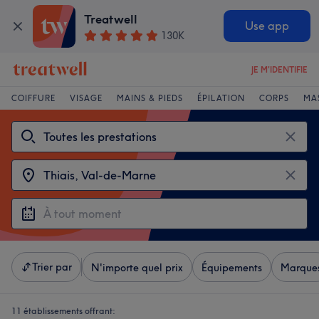
Treatwell
Use app
130K
JE M'IDENTIFIE
COIFFURE
VISAGE
MAINS & PIEDS
ÉPILATION
CORPS
MA
Trier par
N'importe quel prix
Équipements
Marque
11 établissements offrant: