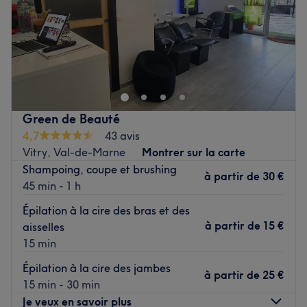
Dimanche
Fermé
Situé au cœur de Choisy-le-Roi, Laura Cosmetics vous
accueille dans un cadre chaleureux et apaisant, dédié à
votre bien-être et à votre beauté. Spécialisé dans les
soins du visage et du corps, le salon propose des
prestations adaptées à chaque type de peau et à chaque
Green de Beauté
besoin.
4,7
43 avis
Transport public le plus proche
Vitry, Val-de-Marne
Montrer sur la carte
Le salon se trouve à deux minutes à pied du salon.
Shampoing, coupe et brushing
à partir de
30 €
45 min - 1 h
L'équipe
Laura, experte depuis plusieurs années dans le domaine
Épilation à la cire des bras et des
de la beauté, met tout son savoir-faire et sa passion au
à partir de
15 €
aisselles
service de votre bien-être.
15 min
Nos coups de cœur :
Épilation à la cire des jambes
à partir de
25 €
L’atmosphère : un cadre chaleureux et convivial.
15 min - 30 min
Les spécialités de l’établissement : les soins du visage et
Je veux en savoir plus